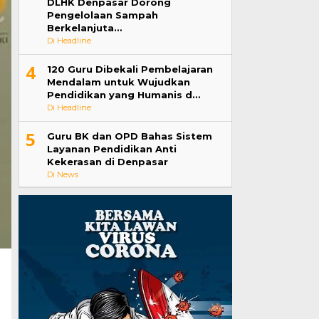
DLHK Denpasar Dorong
Pengelolaan Sampah
Berkelanjuta…
Di Headline
4
120 Guru Dibekali Pembelajaran
Mendalam untuk Wujudkan
Pendidikan yang Humanis d…
Di Headline
5
Guru BK dan OPD Bahas Sistem
Layanan Pendidikan Anti
Kekerasan di Denpasar
Di News