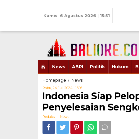
Skip
to
content
Kamis, 6 Agustus 2026 | 15:51
News
ABRI
Politik
Hukum
B
Indonesia
/
Homepage
News
Siap
Oleh
Rabu, 24 Juli 2024 | 15:16
Pelopori
Redaksi
Indonesia Siap Pel
Pembentukan
Penyelesaian
Penyelesaian Sengk
Sengketa
Konsumen
-
Redaksi
News
Internasional