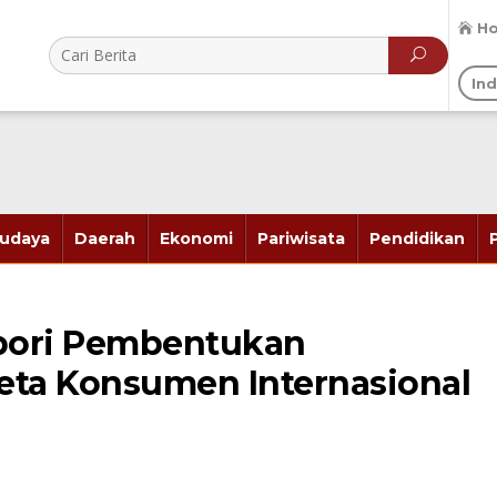
H
In
udaya
Daerah
Ekonomi
Pariwisata
Pendidikan
opori Pembentukan
eta Konsumen Internasional