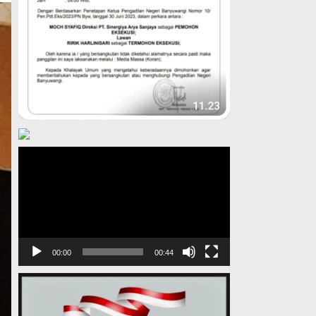
Pemutar
Video
00:00
00:44