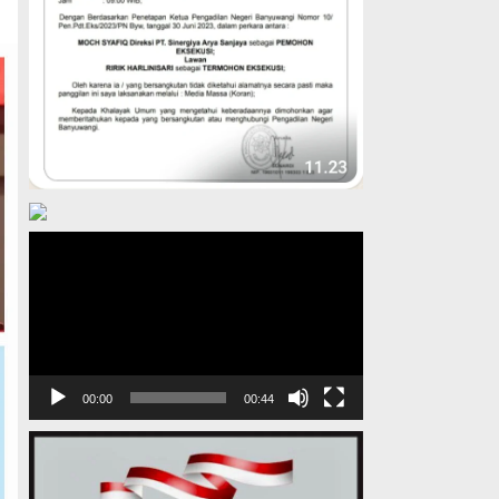
Pemutar
Video
00:00
00:44