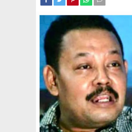
Gibran
Jadi
Presiden
Wapres
RI,
ini
tutur
Presiden
KAI