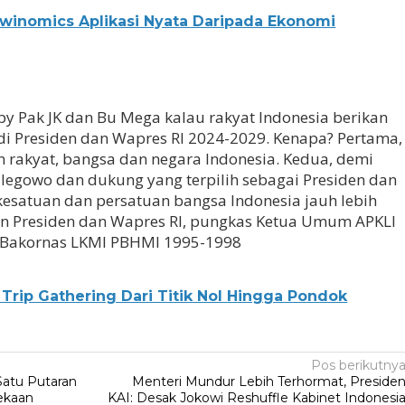
winomics Aplikasi Nyata Daripada Ekonomi
appy Pak JK dan Bu Mega kalau rakyat Indonesia berikan
i Presiden dan Wapres RI 2024-2029. Kenapa? Pertama,
 rakyat, bangsa dan negara Indonesia. Kedua, demi
 legowo dan dukung yang terpilih sebagai Presiden dan
 kesatuan dan persatuan bangsa Indonesia jauh lebih
an Presiden dan Wapres RI, pungkas Ketua Umum APKLI
Bakornas LKMI PBHMI 1995-1998
Trip Gathering Dari Titik Nol Hingga Pondok
Pos berikutny
atu Putaran
Menteri Mundur Lebih Terhormat, Preside
ekaan
KAI: Desak Jokowi Reshuffle Kabinet Indonesi