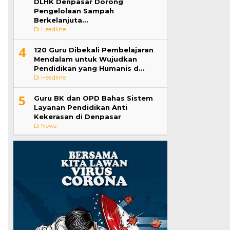
DLHK Denpasar Dorong
Pengelolaan Sampah
Berkelanjuta…
Di Headline
4
120 Guru Dibekali Pembelajaran
Mendalam untuk Wujudkan
Pendidikan yang Humanis d…
Di Headline
5
Guru BK dan OPD Bahas Sistem
Layanan Pendidikan Anti
Kekerasan di Denpasar
Di News
a
n
a