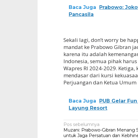
Baca Juga
Prabowo: Joko
Pancasila
Sekali lagi, don’t worry be h
mandat ke Prabowo Gibran jad
karena itu adalah kemenangan
Indonesia, semua pihak harus
Wapres RI 2024-2029. Ketiga,
mendasar dari kursi kekuasa
Perjuangan dan Ketua Umum 
Baca Juga
PUB Gelar Fun 
Layung Resort
Navigasi
Pos sebelumnya
Muzani: Prabowo-Gibran Menang S
pos
untuk Jaga Persatuan dan Kebhin