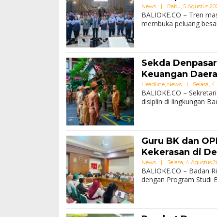
News
|
Rabu, 5 Agustus 2026
BALIOKE.CO – Tren masy
membuka peluang besar b
Sekda Denpasar
Keuangan Daer
Headline
,
News
|
Selasa, 4 
BALIOKE.CO – Sekretari
disiplin di lingkungan
Guru BK dan OP
Kekerasan di D
News
|
Selasa, 4 Agustus 20
BALIOKE.CO – Badan Ri
dengan Program Studi B