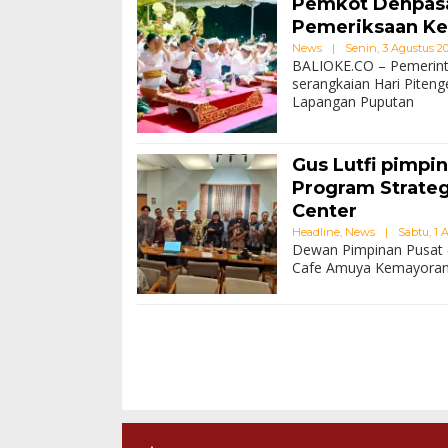
Pemkot Denpasa
Pemeriksaan Ke
News
|
Senin, 3 Agustus 202
BALIOKE.CO – Pemerin
serangkaian Hari Piten
Lapangan Puputan
Gus Lutfi pimpi
Program Strate
Center
Headline
,
News
|
Sabtu, 1 
Dewan Pimpinan Pusat 
Cafe Amuya Kemayoran, 