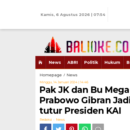
Skip
to
content
Kamis, 6 Agustus 2026 | 07:54
News
ABRI
Politik
Hukum
B
Pak
/
Homepage
News
JK
Oleh
Minggu, 14 Januari 2024 | 14:46
dan
Redaksi
Pak JK dan Bu Mega 
Bu
Mega
Prabowo Gibran Jadi
Don't
Worry
tutur Presiden KAI
be
Happy,
-
Redaksi
News
Jika
Prabowo