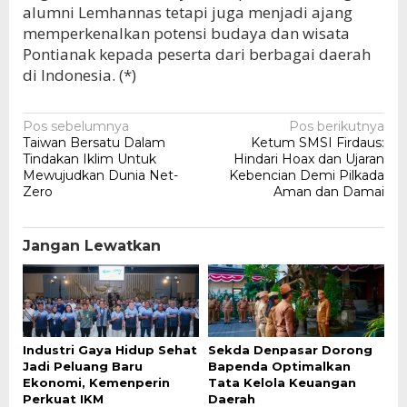
alumni Lemhannas tetapi juga menjadi ajang
memperkenalkan potensi budaya dan wisata
Pontianak kepada peserta dari berbagai daerah
di Indonesia. (*)
Navigasi
Pos sebelumnya
Pos berikutnya
Taiwan Bersatu Dalam
Ketum SMSI Firdaus:
pos
Tindakan Iklim Untuk
Hindari Hoax dan Ujaran
Mewujudkan Dunia Net-
Kebencian Demi Pilkada
Zero
Aman dan Damai
Jangan Lewatkan
Industri Gaya Hidup Sehat
Sekda Denpasar Dorong
Jadi Peluang Baru
Bapenda Optimalkan
Ekonomi, Kemenperin
Tata Kelola Keuangan
Perkuat IKM
Daerah