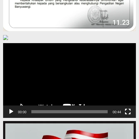
Pemutar
Video
00:00
00:44