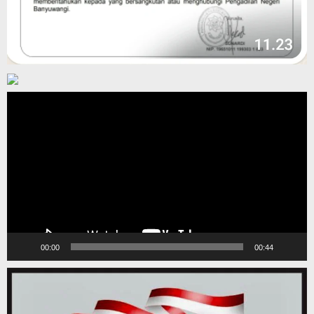
Pemutar
Video
00:00
00:44