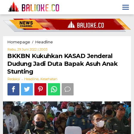
Skip
to
content
BKKBN
/
Homepage
Headline
Kukuhkan
Oleh
Rabu, 29 Juni 2022 | 20:03
KASAD
Redaksi
BKKBN Kukuhkan KASAD Jenderal
Jenderal
Dudung Jadi Duta Bapak Asuh Anak
Dudung
Jadi
Stunting
Duta
-
,
Bapak
Redaksi
Headline
Kesehatan
Asuh
Anak
Stunting