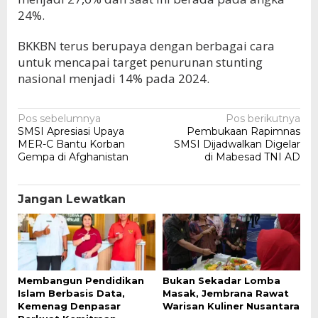
24%.
BKKBN terus berupaya dengan berbagai cara
untuk mencapai target penurunan stunting
nasional menjadi 14% pada 2024.
Navigasi
Pos sebelumnya
Pos berikutnya
SMSI Apresiasi Upaya
Pembukaan Rapimnas
pos
MER-C Bantu Korban
SMSI Dijadwalkan Digelar
Gempa di Afghanistan
di Mabesad TNI AD
Jangan Lewatkan
Membangun Pendidikan
Bukan Sekadar Lomba
Islam Berbasis Data,
Masak, Jembrana Rawat
Kemenag Denpasar
Warisan Kuliner Nusantara