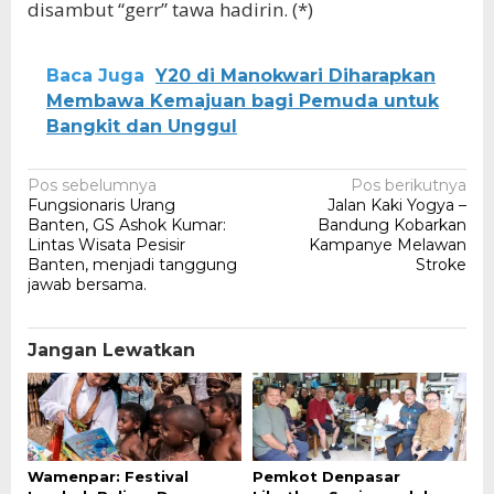
disambut “gerr” tawa hadirin. (*)
Baca Juga
Y20 di Manokwari Diharapkan
Membawa Kemajuan bagi Pemuda untuk
Bangkit dan Unggul
Navigasi
Pos sebelumnya
Pos berikutnya
Fungsionaris Urang
Jalan Kaki Yogya –
pos
Banten, GS Ashok Kumar:
Bandung Kobarkan
Lintas Wisata Pesisir
Kampanye Melawan
Banten, menjadi tanggung
Stroke
jawab bersama.
Jangan Lewatkan
Wamenpar: Festival
Pemkot Denpasar