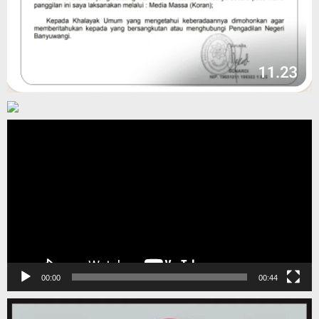
Pemutar
Video
00:00
00:44