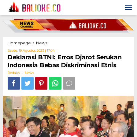
Skip
to
content
Deklarasi
/
Homepage
News
BTNI:
Oleh
Sabtu, 19 Agustus 2023 | 17:04
Erros
Redaksi
Deklarasi BTNI: Erros Djarot Serukan
Djarot
Indonesia Bebas Diskriminasi Etnis
Serukan
Indonesia
-
Redaksi
News
Bebas
Diskriminasi
Etnis