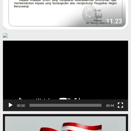
Pemutar
Video
00:00
00:44