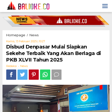
Skip
to
content
Disbud
/
Homepage
News
Denpasar
Oleh
Kamis, 13 Februari 2025 | 10:27
Mulai
Redaksi
Disbud Denpasar Mulai Siapkan
Siapkan
Sekehe Terbaik Yang Akan Berlaga di
Sekehe
Terbaik
PKB XLVII Tahun 2025
Yang
-
Akan
Redaksi
News
Berlaga
di
PKB
XLVII
Tahun
2025