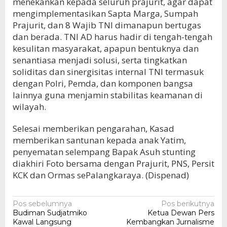
menekankan kepada seluruh prajurit, agar dapat
mengimplementasikan Sapta Marga, Sumpah
Prajurit, dan 8 Wajib TNI dimanapun bertugas
dan berada. TNI AD harus hadir di tengah-tengah
kesulitan masyarakat, apapun bentuknya dan
senantiasa menjadi solusi, serta tingkatkan
soliditas dan sinergisitas internal TNI termasuk
dengan Polri, Pemda, dan komponen bangsa
lainnya guna menjamin stabilitas keamanan di
wilayah.
Selesai memberikan pengarahan, Kasad
memberikan santunan kepada anak Yatim,
penyematan selempang Bapak Asuh stunting
diakhiri Foto bersama dengan Prajurit, PNS, Persit
KCK dan Ormas sePalangkaraya. (Dispenad)
Navigasi
Pos sebelumnya
Pos berikutnya
Budiman Sudjatmiko
Ketua Dewan Pers
pos
Kawal Langsung
Kembangkan Jurnalisme