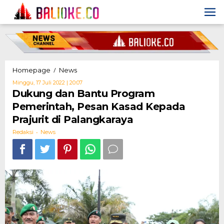
Skip
to
content
Dukung
/
Homepage
News
dan
Oleh
Minggu, 17 Juli 2022 | 20:07
Bantu
Redaksi
Dukung dan Bantu Program
Program
Pemerintah, Pesan Kasad Kepada
Pemerintah,
Pesan
Prajurit di Palangkaraya
Kasad
-
Kepada
Redaksi
News
Prajurit
di
Palangkaraya