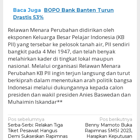
Baca Juga
BOPO Bank Banten Turun
Drastis 53%
Relawan Menara Perubahan didirikan oleh
eksponen Keluarga Besar Pelajar Indonesia (KB
PII) yang tersebar ke pelosok tanah air, PII sendiri
bangkit pada 4 Mei 1947, dan telah benyak
melahirkan kader di tingkat lokal maupun
nasional. Melalui organisasi Relawan Menara
Perubahan KB PII ingin terjun langsung dan turut
berkiprah dalam menentukan arah politik bangsa
Indonesai melalui dukungannya kepada calon
presiden dan wakil presiden Anies Baswedan dan
Muhaimin Iskandar**
Navigasi
Pos sebelumnya
Pos berikutnya
Serba-Serbi: Relakan Tiga
Benny Mamoto Buka
pos
Tiket Pesawat Hangus
Rapimnas SMSI 2023,
Demi Sukseskan Rapimnas
Harapkan Keputusan