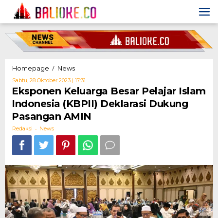
Skip
to
content
Eksponen
/
Homepage
News
Keluarga
Oleh
Sabtu, 28 Oktober 2023 | 17:31
Besar
Redaksi
Eksponen Keluarga Besar Pelajar Islam
Pelajar
Indonesia (KBPII) Deklarasi Dukung
Islam
Indonesia
Pasangan AMIN
(KBPII)
-
Deklarasi
Redaksi
News
Dukung
Pasangan
AMIN