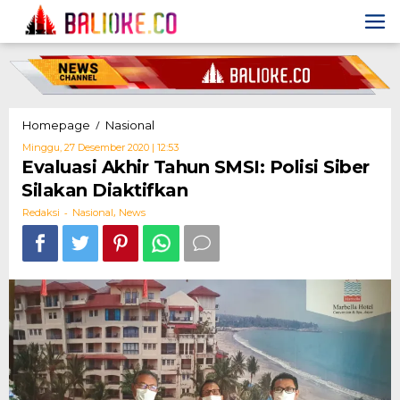
Skip
to
content
Evaluasi
/
Homepage
Nasional
Akhir
Oleh
Minggu, 27 Desember 2020 | 12:53
Tahun
Redaksi
Evaluasi Akhir Tahun SMSI: Polisi Siber
SMSI:
Silakan Diaktifkan
Polisi
Siber
-
,
Redaksi
Nasional
News
Silakan
Diaktifkan