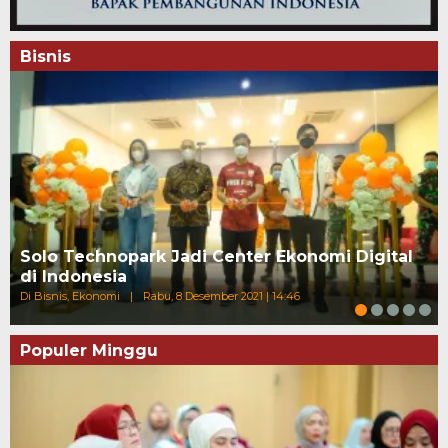
Bisnis
Solo Technopark Jadi Center Ekonomi Digital
di Indonesia
Di Bisnis, Ekonomi
|
Rabu, 8 Desember 2021 | 14:46
Populer Minggu