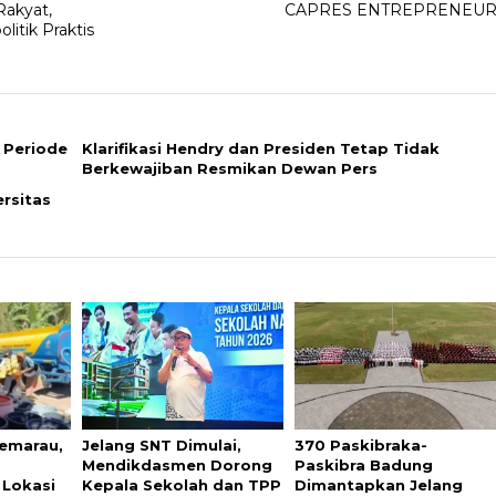
Rakyat,
CAPRES ENTREPRENEU
litik Praktis
 Periode
Klarifikasi Hendry dan Presiden Tetap Tidak
Berkewajiban Resmikan Dewan Pers
ersitas
emarau,
Jelang SNT Dimulai,
370 Paskibraka-
U
Mendikdasmen Dorong
Paskibra Badung
 Lokasi
Kepala Sekolah dan TPP
Dimantapkan Jelang