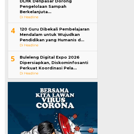
DLHK Denpasar Dorong
Pengelolaan Sampah
Berkelanjuta…
Di Headline
4
120 Guru Dibekali Pembelajaran
Mendalam untuk Wujudkan
Pendidikan yang Humanis d…
Di Headline
5
Buleleng Digital Expo 2026
Dipersiapkan, Diskominfosanti
Perkuat Koordinasi Pela…
Di Headline