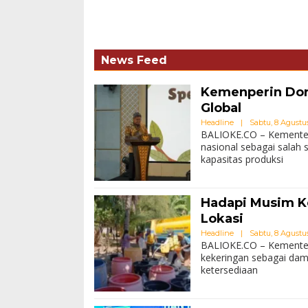
News Feed
Kemenperin Dor
Global
Headline
|
Sabtu, 8 Agustus
BALIOKE.CO – Kementeri
nasional sebagai salah
kapasitas produksi
Hadapi Musim K
Lokasi
Headline
|
Sabtu, 8 Agustus
BALIOKE.CO – Kementer
kekeringan sebagai dam
ketersediaan