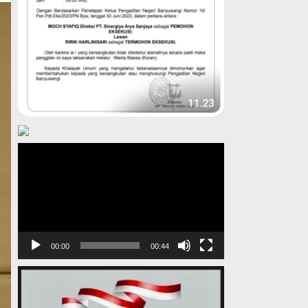
Pemutar
Video
00:00
00:44