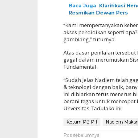
Baca Juga
Klarifikasi H
Resmikan Dewan Pers
“Kami mempertanyakan keberp
akses pendidikan seperti apa?
gamblang,” tuturnya.
Atas dasar penilaian tersebut
gagal dalam merumuskan Sisd
Fundamental.
“Sudah Jelas Nadiem telah ga
& teknologi dengan baik, bany
ini dibiarkan terus menerus bi
berani tegas untuk mencopot
Unversitas Tadulako ini.
Ketum PB PII
Nadiem Makar
Navigasi
Pos sebelumnya