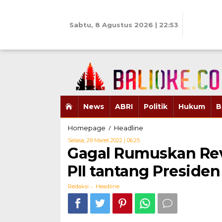
Skip
to
content
Sabtu, 8 Agustus 2026 | 22:53
News
ABRI
Politik
Hukum
B
Gagal
/
Homepage
Headline
Rumuskan
Oleh
Selasa, 29 Maret 2022 | 06:25
Revisi
Redaksi
Gagal Rumuskan Rev
UU
Sisdiknas,
PII tantang Presid
Ketum
PB
-
Redaksi
Headline
PII
tantang
Presiden
Copot