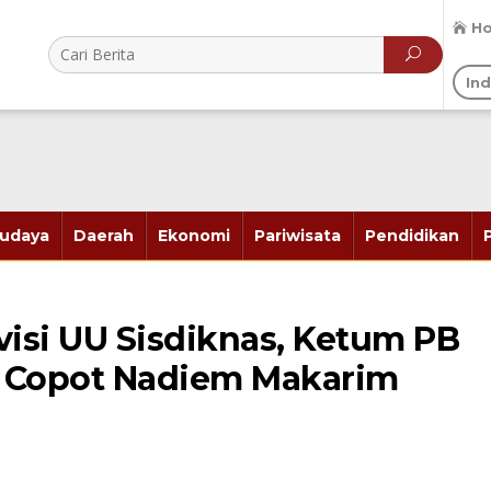
H
In
udaya
Daerah
Ekonomi
Pariwisata
Pendidikan
isi UU Sisdiknas, Ketum PB
en Copot Nadiem Makarim