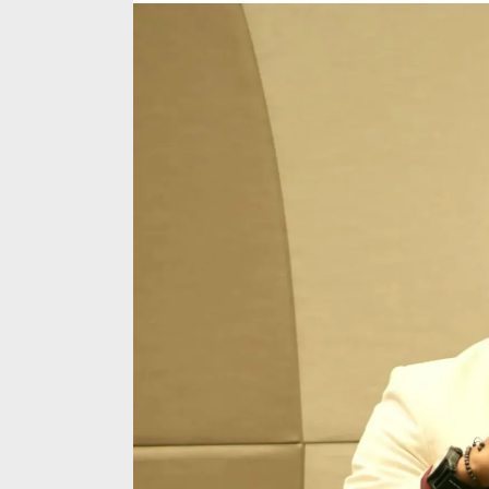
Nadiem
Makarim