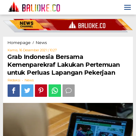
Skip
to
content
Grab
/
Homepage
News
Indonesia
Oleh
Kamis, 16 Desember 2021 | 10:27
Bersama
Redaksi
Grab Indonesia Bersama
Kemenparekraf
Kemenparekraf Lakukan Pertemuan
Lakukan
Pertemuan
untuk Perluas Lapangan Pekerjaan
untuk
-
Perluas
Redaksi
News
Lapangan
Pekerjaan