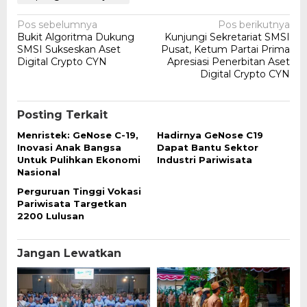
Navigasi
Pos sebelumnya
Pos berikutnya
Bukit Algoritma Dukung
Kunjungi Sekretariat SMSI
pos
SMSI Sukseskan Aset
Pusat, Ketum Partai Prima
Digital Crypto CYN
Apresiasi Penerbitan Aset
Digital Crypto CYN
Posting Terkait
Menristek: GeNose C-19,
Hadirnya GeNose C19
Inovasi Anak Bangsa
Dapat Bantu Sektor
Untuk Pulihkan Ekonomi
Industri Pariwisata
Nasional
Perguruan Tinggi Vokasi
Pariwisata Targetkan
2200 Lulusan
Jangan Lewatkan