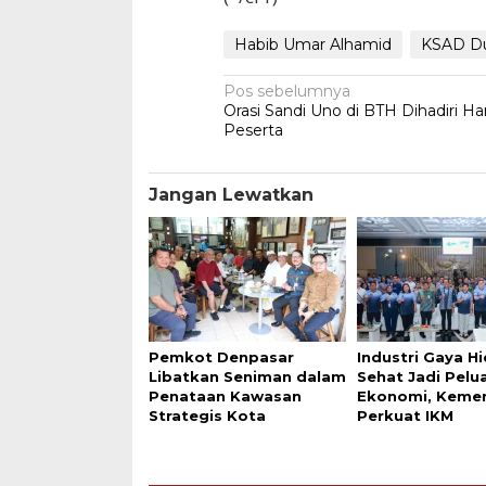
Habib Umar Alhamid
KSAD D
Navigasi
Pos sebelumnya
Orasi Sandi Uno di BTH Dihadiri H
pos
Peserta
Jangan Lewatkan
Pemkot Denpasar
Industri Gaya H
Libatkan Seniman dalam
Sehat Jadi Pelu
Penataan Kawasan
Ekonomi, Keme
Strategis Kota
Perkuat IKM