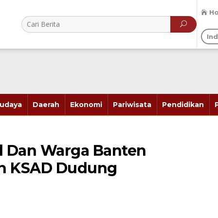
H
In
udaya
Daerah
Ekonomi
Pariwisata
Pendidikan
d Dan Warga Banten
an KSAD Dudung