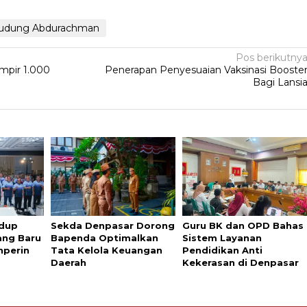
udung Abdurachman
Pos berikutny
ampir 1.000
Penerapan Penyesuaian Vaksinasi Booste
Bagi Lansi
idup
Sekda Denpasar Dorong
Guru BK dan OPD Bahas
ang Baru
Bapenda Optimalkan
Sistem Layanan
nperin
Tata Kelola Keuangan
Pendidikan Anti
Daerah
Kekerasan di Denpasar