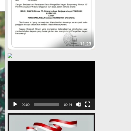
Pemutar
Video
00:00
00:44