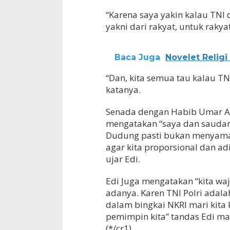
“Karena saya yakin kalau TNI 
yakni dari rakyat, untuk rakyat
Baca Juga
Novelet Relig
“Dan, kita semua tau kalau TNI
katanya.
Senada dengan Habib Umar Alh
mengatakan “saya dan saudar
Dudung pasti bukan menyama
agar kita proporsional dan a
ujar Edi.
Edi Juga mengatakan “kita wa
adanya. Karen TNI Polri adal
dalam bingkai NKRI mari kit
pemimpin kita” tandas Edi mant
(*/cr1)