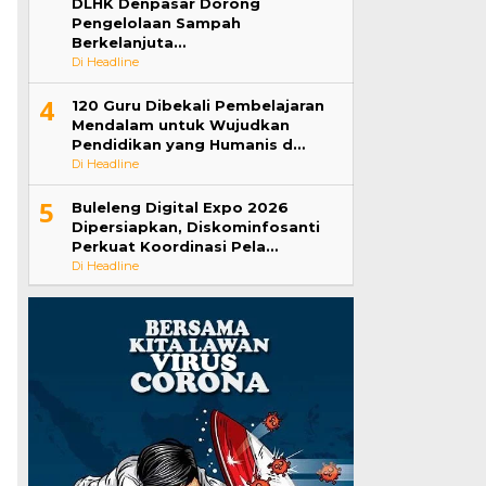
DLHK Denpasar Dorong
Pengelolaan Sampah
Berkelanjuta…
Di Headline
4
120 Guru Dibekali Pembelajaran
Mendalam untuk Wujudkan
Pendidikan yang Humanis d…
Di Headline
5
Buleleng Digital Expo 2026
Dipersiapkan, Diskominfosanti
Perkuat Koordinasi Pela…
Di Headline