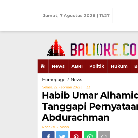
Skip
to
content
Jumat, 7 Agustus 2026 | 11:27
News
ABRI
Politik
Hukum
B
Habib
/
Homepage
News
Umar
Oleh
Selasa, 22 Februari 2022 | 11:33
Alhamid
Redaksi
Habib Umar Alhami
Dan
Warga
Tanggapi Pernyata
Banten
Tanggapi
Abdurachman
Pernyataan
KSAD
-
Redaksi
News
Dudung
Abdurachman