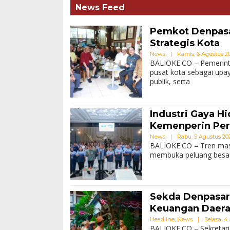
News Feed
Pemkot Denpasa
Strategis Kota
News
|
Kamis, 6 Agustus 202
BALIOKE.CO – Pemerint
pusat kota sebagai upa
publik, serta
Industri Gaya H
Kemenperin Per
News
|
Rabu, 5 Agustus 2026
BALIOKE.CO – Tren masy
membuka peluang besar b
Sekda Denpasar
Keuangan Daer
Headline
,
News
|
Selasa, 4 
BALIOKE.CO – Sekretari