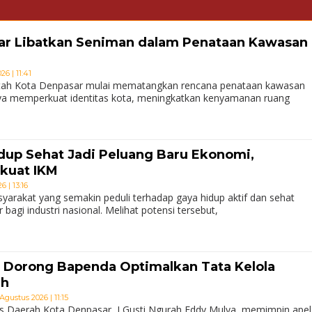
r Libatkan Seniman dalam Penataan Kawasan
6 | 11:41
ah Kota Denpasar mulai mematangkan rencana penataan kawasan
ya memperkuat identitas kota, meningkatkan kenyamanan ruang
idup Sehat Jadi Peluang Baru Ekonomi,
kuat IKM
 | 13:16
arakat yang semakin peduli terhadap gaya hidup aktif dan sehat
agi industri nasional. Melihat potensi tersebut,
 Dorong Bapenda Optimalkan Tata Kelola
ah
Agustus 2026 | 11:15
s Daerah Kota Denpasar, I Gusti Ngurah Eddy Mulya, memimpin apel