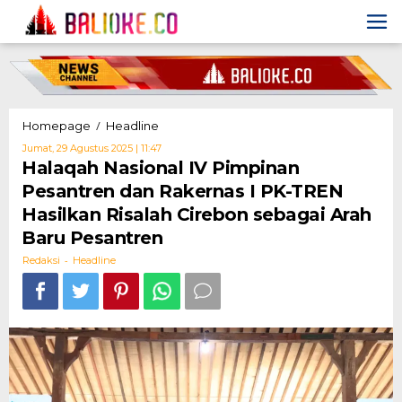
Skip
to
content
Halaqah
/
Homepage
Headline
Nasional
Oleh
Jumat, 29 Agustus 2025 | 11:47
IV
Redaksi
Halaqah Nasional IV Pimpinan
Pimpinan
Pesantren dan Rakernas I PK-TREN
Pesantren
dan
Hasilkan Risalah Cirebon sebagai Arah
Rakernas
Baru Pesantren
I
PK-
-
Redaksi
Headline
TREN
Hasilkan
Risalah
Cirebon
sebagai
Arah
Baru
Pesantren