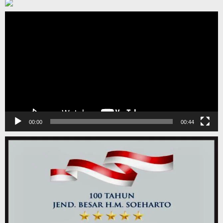
Pemutar
Video
00:00
00:44