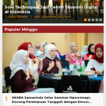
Solo Technopark Jadi Center Ekonomi Digital
di Indonesia
Di Bisnis, Ekonomi
|
Rabu, 8 Desember 2021 | 14:46
Populer Minggu
1
IWABA Samarinda Gelar Seminar Hipnoterapi,
Dorong Perempuan Tangguh dengan Emosi…
Di Headline