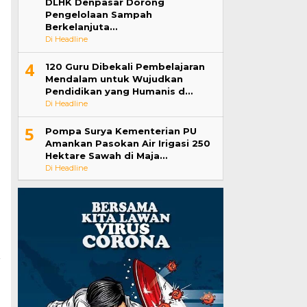
DLHK Denpasar Dorong
Pengelolaan Sampah
Berkelanjuta…
Di Headline
4
120 Guru Dibekali Pembelajaran
Mendalam untuk Wujudkan
Pendidikan yang Humanis d…
Di Headline
5
Pompa Surya Kementerian PU
Amankan Pasokan Air Irigasi 250
Hektare Sawah di Maja…
Di Headline
a
n
d