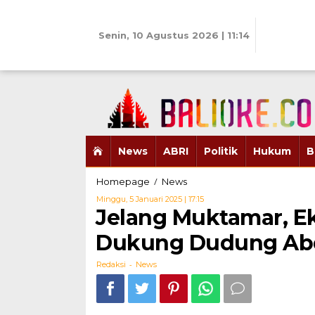
Skip
to
content
Senin, 10 Agustus 2026 | 11:14
News
ABRI
Politik
Hukum
B
Jelang
/
Homepage
News
Muktamar,
Oleh
Minggu, 5 Januari 2025 | 17:15
Eksponen
Redaksi
Jelang Muktamar, E
Fusi
PPP
Dukung Dudung Ab
1973
Dukung
-
Redaksi
News
Dudung
Abdurachman