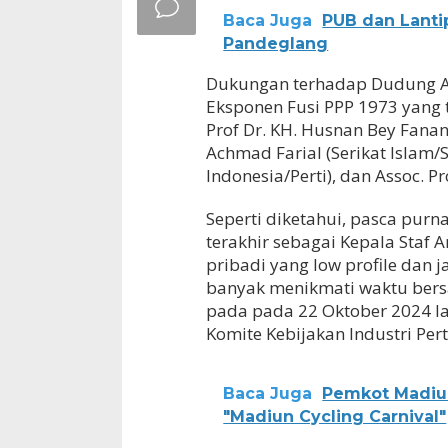
Baca Juga
PUB dan Lanti
Pandeglang
Dukungan terhadap Dudung A
Eksponen Fusi PPP 1973 yang t
Prof Dr. KH. Husnan Bey Fana
Achmad Farial (Serikat Islam/SI)
Indonesia/Perti), dan Assoc. Pr
Seperti diketahui, pasca pur
terakhir sebagai Kepala Staf 
pribadi yang low profile dan j
banyak menikmati waktu bersa
pada pada 22 Oktober 2024 la
Komite Kebijakan Industri Per
Baca Juga
Pemkot Madiu
"Madiun Cycling Carnival"