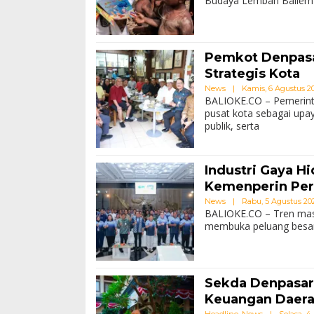
Budaya Lembah Baliem (
Pemkot Denpasa
Strategis Kota
News
|
Kamis, 6 Agustus 202
BALIOKE.CO – Pemerint
pusat kota sebagai upa
publik, serta
Industri Gaya H
Kemenperin Per
News
|
Rabu, 5 Agustus 2026
BALIOKE.CO – Tren masy
membuka peluang besar b
Sekda Denpasar
Keuangan Daer
Headline
,
News
|
Selasa, 4 