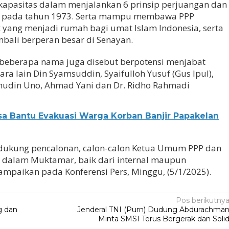
 kapasitas dalam menjalankan 6 prinsip perjuangan dan
ah pada tahun 1973. Serta mampu membawa PPP
k yang menjadi rumah bagi umat Islam Indonesia, serta
mbali berperan besar di Senayan.
eberapa nama juga disebut berpotensi menjabat
a lain Din Syamsuddin, Syaifulloh Yusuf (Gus Ipul),
hudin Uno, Ahmad Yani dan Dr. Ridho Rahmadi
sa Bantu Evakuasi Warga Korban Banjir Papakelan
dukung pencalonan, calon-calon Ketua Umum PPP dan
 dalam Muktamar, baik dari internal maupun
isampaikan pada Konferensi Pers, Minggu, (5/1/2025).
Pos berikutny
g dan
Jenderal TNI (Purn) Dudung Abdurachma
Minta SMSI Terus Bergerak dan Soli