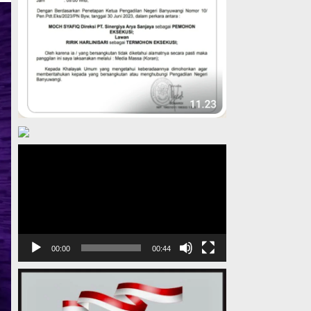
Pemutar
Video
00:00
00:44