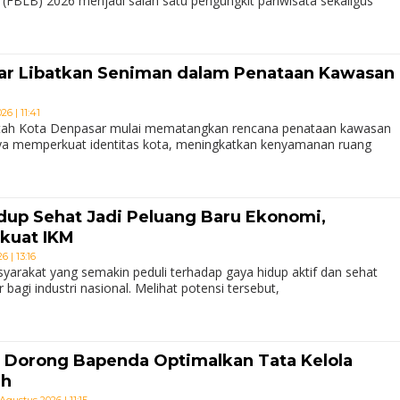
FBLB) 2026 menjadi salah satu pengungkit pariwisata sekaligus
r Libatkan Seniman dalam Penataan Kawasan
6 | 11:41
ah Kota Denpasar mulai mematangkan rencana penataan kawasan
ya memperkuat identitas kota, meningkatkan kenyamanan ruang
idup Sehat Jadi Peluang Baru Ekonomi,
kuat IKM
 | 13:16
arakat yang semakin peduli terhadap gaya hidup aktif dan sehat
agi industri nasional. Melihat potensi tersebut,
 Dorong Bapenda Optimalkan Tata Kelola
ah
Agustus 2026 | 11:15