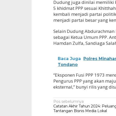
Dudung juga dinilai memiliki
5 khidmat PPP sesuai Khitth
kembali menjadi partai politi
menjadi partai besar yang ke
Selain Dudung Abdurachman b
sebagai Ketua Umum PPP. Antar
Hamdan Zulfa, Sandiaga Sala
Baca Juga
Polres Minaha
Tondano
“Eksponen Fusi PPP 1973 men
Pengurus PPP yang akan maju
eksternal,” bunyi rilis yang d
Navigasi
Pos sebelumnya
Catatan Akhir Tahun 2024: Peluan
pos
Tantangan Bisnis Media Lokal