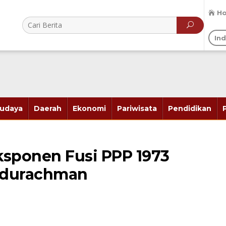
H
In
udaya
Daerah
Ekonomi
Pariwisata
Pendidikan
ksponen Fusi PPP 1973
durachman