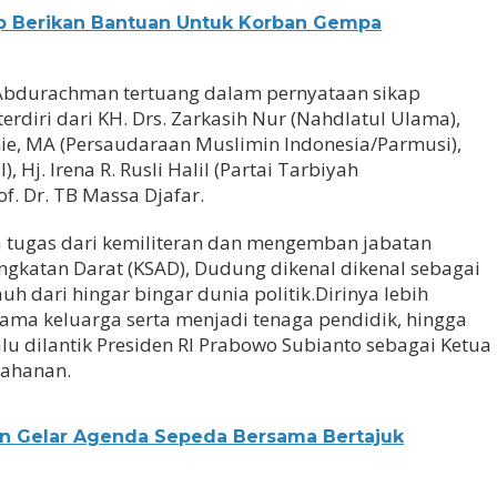
p Berikan Bantuan Untuk Korban Gempa
bdurachman tertuang dalam pernyataan sikap
erdiri dari KH. Drs. Zarkasih Nur (Nahdlatul Ulama),
nie, MA (Persaudaraan Muslimin Indonesia/Parmusi),
, Hj. Irena R. Rusli Halil (Partai Tarbiyah
of. Dr. TB Massa Djafar.
na tugas dari kemiliteran dan mengemban jabatan
Angkatan Darat (KSAD), Dudung dikenal dikenal sebagai
auh dari hingar bingar dunia politik.Dirinya lebih
ma keluarga serta menjadi tenaga pendidik, hingga
lu dilantik Presiden RI Prabowo Subianto sebagai Ketua
tahanan.
n Gelar Agenda Sepeda Bersama Bertajuk