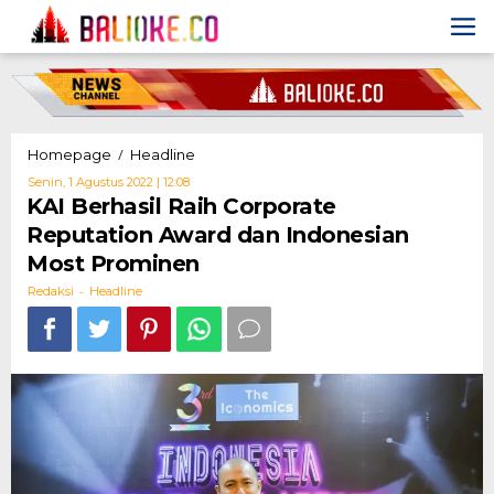
Skip
to
content
KAI
/
Homepage
Headline
Berhasil
Oleh
Senin, 1 Agustus 2022 | 12:08
Raih
Redaksi
KAI Berhasil Raih Corporate
Corporate
Reputation Award dan Indonesian
Reputation
Award
Most Prominen
dan
-
Indonesian
Redaksi
Headline
Most
Prominen