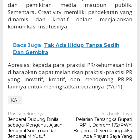
dan pemikiran media maupun publik.
Sementara, Creativity memiliki pendekatan yang
dinamis dan kreatif dalam menjalankan
komunikasi institusinya.
Baca Juga
Tak Ada Hidup Tanpa Sedih
Dan Gembira
Apresiasi kepada para praktisi PR/kehumasan ini
diharapkan dapat melahirkan praktisi-praktisi PR
yang inovatif, kreatif, dan mendorong PR-PR
lainnya untuk meningkatkan perannya. (*/cr1)
KAI
Navigasi
Pos sebelumnya
Pos berikutnya
Jenderal Dudung Dinilai
Pelarian Tersangka Bupati
pos
sebagai Penganut Ajaran
RPH, Danrem 172/PWY,
Jenderal Sudirman dan
Brigjen J.O. Sembiring: Jika
Jenderal M Yusuf
Ada Prajurit Saya Yang