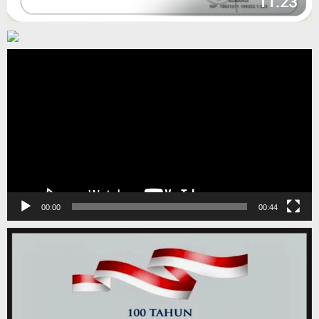
Pemutar
Video
00:00
00:44