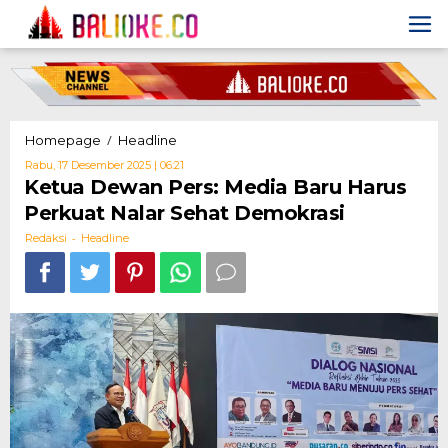
Skip
to
content
Ketua
/
Homepage
Headline
Dewan
Oleh
Rabu, 17 Desember 2025 | 06:21
Pers:
Redaksi
Ketua Dewan Pers: Media Baru Harus
Media
Perkuat Nalar Sehat Demokrasi
Baru
Harus
-
Redaksi
Headline
Perkuat
Nalar
Sehat
Demokrasi