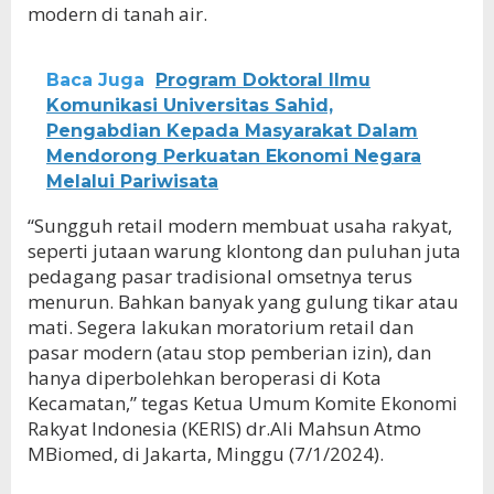
modern di tanah air.
Baca Juga
Program Doktoral Ilmu
Komunikasi Universitas Sahid,
Pengabdian Kepada Masyarakat Dalam
Mendorong Perkuatan Ekonomi Negara
Melalui Pariwisata
“Sungguh retail modern membuat usaha rakyat,
seperti jutaan warung klontong dan puluhan juta
pedagang pasar tradisional omsetnya terus
menurun. Bahkan banyak yang gulung tikar atau
mati. Segera lakukan moratorium retail dan
pasar modern (atau stop pemberian izin), dan
hanya diperbolehkan beroperasi di Kota
Kecamatan,” tegas Ketua Umum Komite Ekonomi
Rakyat Indonesia (KERIS) dr.Ali Mahsun Atmo
MBiomed, di Jakarta, Minggu (7/1/2024).