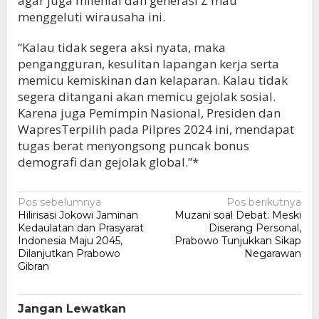
agar juga milenial dan generasi Z mau
menggeluti wirausaha ini.
“Kalau tidak segera aksi nyata, maka
pengangguran, kesulitan lapangan kerja serta
memicu kemiskinan dan kelaparan. Kalau tidak
segera ditangani akan memicu gejolak sosial.
Karena juga Pemimpin Nasional, Presiden dan
WapresTerpilih pada Pilpres 2024 ini, mendapat
tugas berat menyongsong puncak bonus
demografi dan gejolak global.”*
Navigasi
Pos sebelumnya
Pos berikutnya
Hilirisasi Jokowi Jaminan
Muzani soal Debat: Meski
pos
Kedaulatan dan Prasyarat
Diserang Personal,
Indonesia Maju 2045,
Prabowo Tunjukkan Sikap
Dilanjutkan Prabowo
Negarawan
Gibran
Jangan Lewatkan