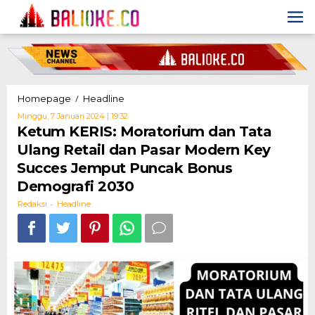
Skip
to
content
Ketum
/
Homepage
Headline
KERIS:
Oleh
Minggu, 7 Januari 2024 | 19:32
Moratorium
Redaksi
Ketum KERIS: Moratorium dan Tata
dan
Ulang Retail dan Pasar Modern Key
Tata
Ulang
Succes Jemput Puncak Bonus
Retail
Demografi 2030
dan
Pasar
-
Redaksi
Headline
Modern
Key
Succes
Jemput
Puncak
Bonus
Demografi
2030