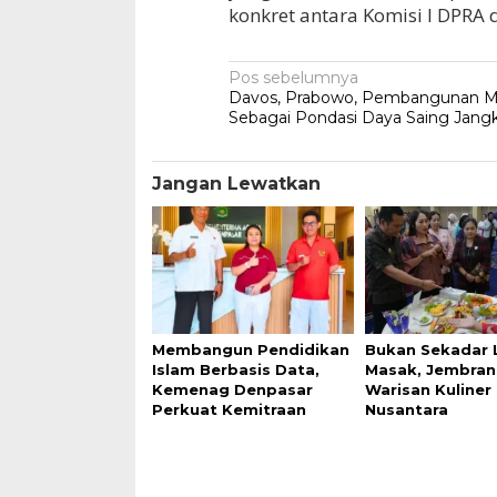
konkret antara Komisi I DPRA 
Navigasi
Pos sebelumnya
Davos, Prabowo, Pembangunan M
pos
Sebagai Pondasi Daya Saing Jang
Jangan Lewatkan
Membangun Pendidikan
Bukan Sekadar
Islam Berbasis Data,
Masak, Jembra
Kemenag Denpasar
Warisan Kuliner
Perkuat Kemitraan
Nusantara