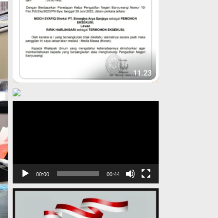
Pemutar
Video
00:00
00:44