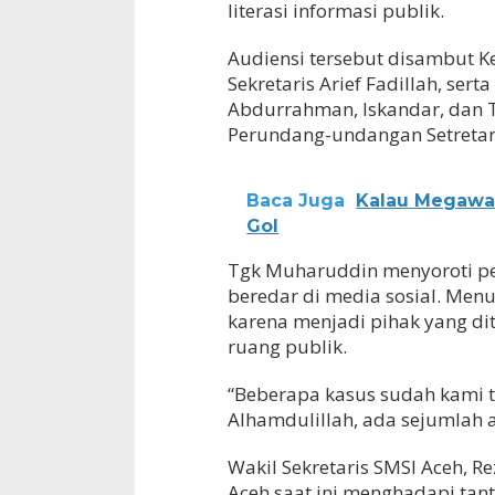
literasi informasi publik.
Audiensi tersebut disambut K
Sekretaris Arief Fadillah, ser
Abdurrahman, Iskandar, dan T
Perundang-undangan Setretari
Baca Juga
Kalau Megawat
Gol
Tgk Muharuddin menyoroti pe
beredar di media sosial. Menu
karena menjadi pihak yang di
ruang publik.
“Beberapa kasus sudah kami t
Alhamdulillah, ada sejumlah 
Wakil Sekretaris SMSI Aceh,
Aceh saat ini menghadapi tan