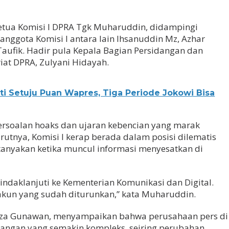
etua Komisi I DPRA Tgk Muharuddin, didampingi
ta anggota Komisi I antara lain Ihsanuddin Mz, Azhar
aufik. Hadir pula Kepala Bagian Persidangan dan
at DPRA, Zulyani Hidayah.
i Setuju Puan Wapres, Tiga Periode Jokowi Bisa
rsoalan hoaks dan ujaran kebencian yang marak
rutnya, Komisi I kerap berada dalam posisi dilematis
tanyakan ketika muncul informasi menyesatkan di
indaklanjuti ke Kementerian Komunikasi dan Digital.
akun yang sudah diturunkan,” kata Muharuddin.
 Reza Gunawan, menyampaikan bahwa perusahaan pers di
tangan yang semakin kompleks, seiring perubahan