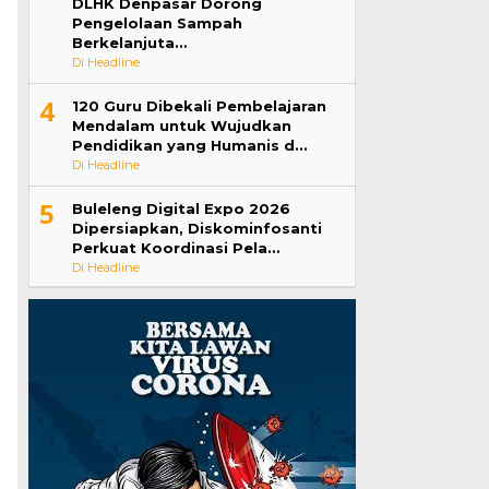
DLHK Denpasar Dorong
Pengelolaan Sampah
Berkelanjuta…
Di Headline
4
120 Guru Dibekali Pembelajaran
Mendalam untuk Wujudkan
Pendidikan yang Humanis d…
Di Headline
5
Buleleng Digital Expo 2026
Dipersiapkan, Diskominfosanti
Perkuat Koordinasi Pela…
Di Headline