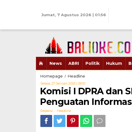
Skip
to
content
Jumat, 7 Agustus 2026 | 01:56
News
ABRI
Politik
Hukum
B
Komisi
/
Homepage
Headline
I
Oleh
Selasa, 27 Januari 2026 | 09:10
DPRA
Redaksi
Komisi I DPRA dan 
dan
SMSI
Penguatan Informas
Aceh
Bangun
-
Redaksi
Headline
Kolaborasi
Penguatan
Informasi
Publik