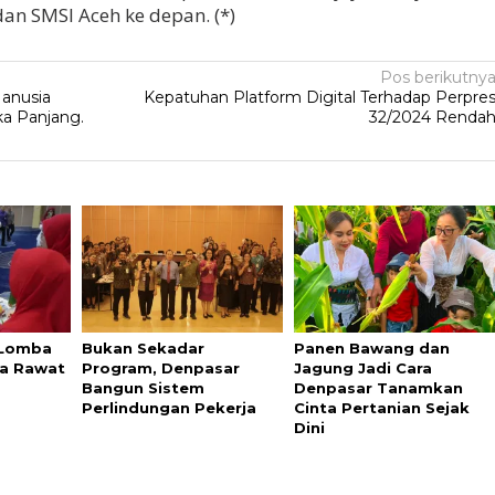
dan SMSI Aceh ke depan. (*)
Pos berikutny
anusia
Kepatuhan Platform Digital Terhadap Perpre
ka Panjang.
32/2024 Renda
 Lomba
Bukan Sekadar
Panen Bawang dan
na Rawat
Program, Denpasar
Jagung Jadi Cara
Bangun Sistem
Denpasar Tanamkan
Perlindungan Pekerja
Cinta Pertanian Sejak
Dini