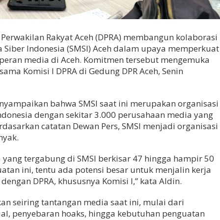
 Perwakilan Rakyat Aceh (DPRA) membangun kolaborasi
ia Siber Indonesia (SMSI) Aceh dalam upaya memperkuat
n peran media di Aceh. Komitmen tersebut mengemuka
sama Komisi I DPRA di Gedung DPR Aceh, Senin
enyampaikan bahwa SMSI saat ini merupakan organisasi
Indonesia dengan sekitar 3.000 perusahaan media yang
erdasarkan catatan Dewan Pers, SMSI menjadi organisasi
nyak.
a yang tergabung di SMSI berkisar 47 hingga hampir 50
tan ini, tentu ada potensi besar untuk menjalin kerja
 dengan DPRA, khususnya Komisi I,” kata Aldin.
kan seiring tantangan media saat ini, mulai dari
ial, penyebaran hoaks, hingga kebutuhan penguatan