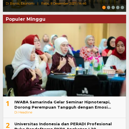
Di Bisnis, Ekonomi
|
Rabu, 8 Desember 2021 | 14:46
Populer Minggu
1
IWABA Samarinda Gelar Seminar Hipnoterapi,
Dorong Perempuan Tangguh dengan Emosi…
Di Headline
2
Universitas Indonesia dan PERADI Profesional
Buka Pendaftaran PKPA Angkatan I 20…