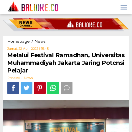
Skip
to
content
Melalui
/
Homepage
News
Festival
Oleh
Jumat, 22 April 2022 | 15:45
Ramadhan,
Redaksi
Melalui Festival Ramadhan, Universitas
Universitas
Muhammadiyah Jakarta Jaring Potensi
Muhammadiyah
Jakarta
Pelajar
Jaring
-
Potensi
Redaksi
News
Pelajar