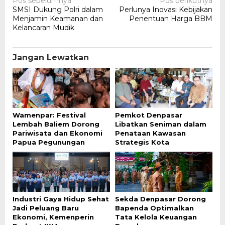
Navigasi
Pos sebelumnya
Pos berikutnya
SMSI Dukung Polri dalam
Perlunya Inovasi Kebijakan
pos
Menjamin Keamanan dan
Penentuan Harga BBM
Kelancaran Mudik
Jangan Lewatkan
Wamenpar: Festival
Pemkot Denpasar
Lembah Baliem Dorong
Libatkan Seniman dalam
Pariwisata dan Ekonomi
Penataan Kawasan
Papua Pegunungan
Strategis Kota
Industri Gaya Hidup Sehat
Sekda Denpasar Dorong
Jadi Peluang Baru
Bapenda Optimalkan
Ekonomi, Kemenperin
Tata Kelola Keuangan