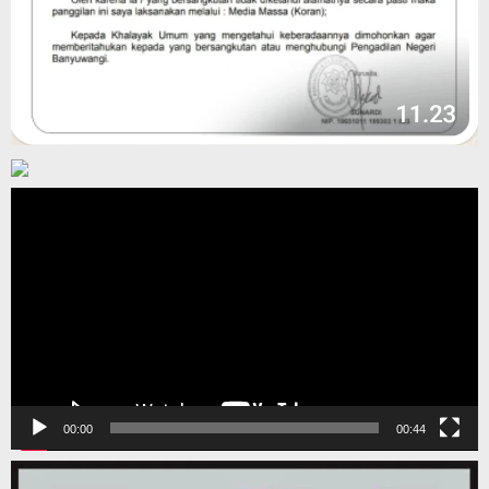
Pemutar
Video
00:00
00:44