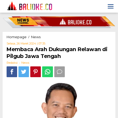
Skip
to
content
Membaca
/
Homepage
News
Arah
Oleh
Selasa, 26 Maret 2024 | 07:35
Dukungan
Redaksi
Membaca Arah Dukungan Relawan di
Relawan
Pilgub Jawa Tengah
di
Pilgub
-
Redaksi
News
Jawa
Tengah