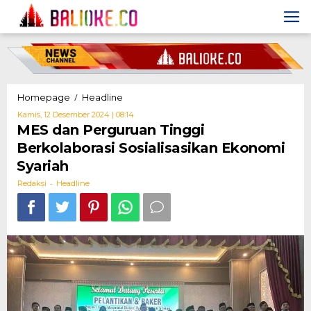
Skip
to
content
MES
/
Homepage
Headline
dan
Oleh
Kamis, 12 Desember 2024 | 08:14
Perguruan
Redaksi
MES dan Perguruan Tinggi
Tinggi
Berkolaborasi Sosialisasikan Ekonomi
Berkolaborasi
Sosialisasikan
Syariah
Ekonomi
-
Syariah
Redaksi
Headline