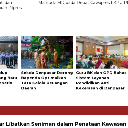
ih dan
Mahfudz MD pada Debat Cawapres I KPU R
ran Pilpres
idup
Sekda Denpasar Dorong
Guru BK dan OPD Bahas
ang Baru
Bapenda Optimalkan
Sistem Layanan
nperin
Tata Kelola Keuangan
Pendidikan Anti
Daerah
Kekerasan di Denpasar
r Libatkan Seniman dalam Penataan Kawasan