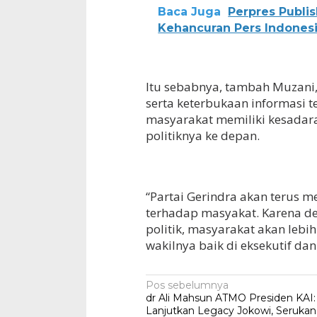
Baca Juga
Perpres Publi
Kehancuran Pers Indones
Itu sebabnya, tambah Muzani,
serta keterbukaan informasi 
masyarakat memiliki kesadara
politiknya ke depan.
“Partai Gerindra akan terus 
terhadap masyakat. Karena den
politik, masyarakat akan lebi
wakilnya baik di eksekutif dan 
Navigasi
Pos sebelumnya
dr Ali Mahsun ATMO Presiden KAI:
pos
Lanjutkan Legacy Jokowi, Serukan 