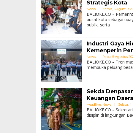
Strategis Kota
News
|
Kamis, 6 Agustus 202
BALIOKE.CO – Pemerint
pusat kota sebagai upa
publik, serta
Industri Gaya H
Kemenperin Per
News
|
Rabu, 5 Agustus 2026
BALIOKE.CO – Tren masy
membuka peluang besar b
Sekda Denpasar
Keuangan Daer
Headline
,
News
|
Selasa, 4 
BALIOKE.CO – Sekretari
disiplin di lingkungan