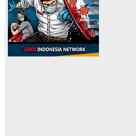
a
n
n