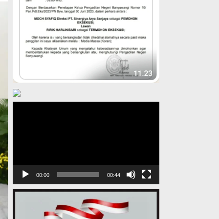
Pemutar
Video
00:00
00:44