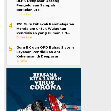
DLHK Denpasar Dorong
Pengelolaan Sampah
Berkelanjuta…
Di Headline
4
120 Guru Dibekali Pembelajaran
Mendalam untuk Wujudkan
Pendidikan yang Humanis d…
Di Headline
5
Guru BK dan OPD Bahas Sistem
Layanan Pendidikan Anti
Kekerasan di Denpasar
Di News