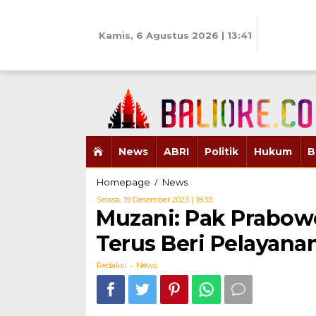
Skip
to
content
Kamis, 6 Agustus 2026 | 13:41
News
ABRI
Politik
Hukum
B
Muzani:
/
Homepage
News
Pak
Oleh
Selasa, 19 Desember 2023 | 18:33
Prabowo
Redaksi
Muzani: Pak Prabowo
Konsisten
Ingin
Terus Beri Pelayana
Gerindra
Terus
-
Redaksi
News
Beri
Pelayanan
Terbaik
untuk