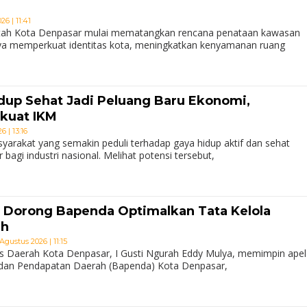
6 | 11:41
ah Kota Denpasar mulai mematangkan rencana penataan kawasan
ya memperkuat identitas kota, meningkatkan kenyamanan ruang
idup Sehat Jadi Peluang Baru Ekonomi,
kuat IKM
 | 13:16
arakat yang semakin peduli terhadap gaya hidup aktif dan sehat
agi industri nasional. Melihat potensi tersebut,
 Dorong Bapenda Optimalkan Tata Kelola
ah
Agustus 2026 | 11:15
s Daerah Kota Denpasar, I Gusti Ngurah Eddy Mulya, memimpin apel
 Badan Pendapatan Daerah (Bapenda) Kota Denpasar,