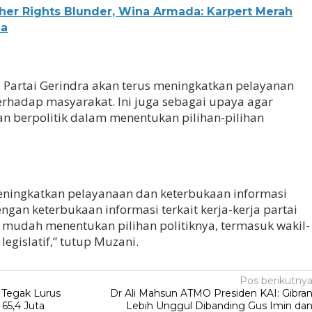
sher Rights Blunder, Wina Armada: Karpert Merah
ia
 Partai Gerindra akan terus meningkatkan pelayanan
terhadap masyarakat. Ini juga sebagai upaya agar
n berpolitik dalam menentukan pilihan-pilihan
meningkatkan pelayanaan dan keterbukaan informasi
gan keterbukaan informasi terkait kerja-kerja partai
h mudah menentukan pilihan politiknya, termasuk wakil-
legislatif,” tutup Muzani.
Pos berikutny
 Tegak Lurus
Dr Ali Mahsun ATMO Presiden KAI: Gibra
65,4 Juta
Lebih Unggul Dibanding Gus Imin da