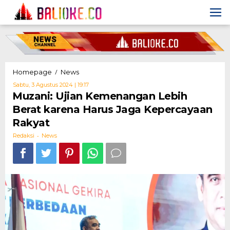
Skip
to
content
Muzani:
/
Homepage
News
Ujian
Oleh
Sabtu, 3 Agustus 2024 | 19:17
Kemenangan
Redaksi
Muzani: Ujian Kemenangan Lebih
Lebih
Berat karena Harus Jaga Kepercayaan
Berat
karena
Rakyat
Harus
-
Jaga
Redaksi
News
Kepercayaan
Rakyat