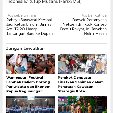
Indonesia,” tutup Muzani. (Fars/SMSI)
Navigasi
Pos sebelumnya
Pos berikutnya
Rahayu Saraswati Kembali
Banyak Pertanyaan
pos
Jadi Ketua Umum, Jarnas
Netizen di Tiktok Konsep
Anti TPPO Hadapi
Bantu Rakyat, Ini Jawaban
Tantangan Baru ke Depan
Helmi Hasan
Jangan Lewatkan
Wamenpar: Festival
Pemkot Denpasar
Lembah Baliem Dorong
Libatkan Seniman dalam
Pariwisata dan Ekonomi
Penataan Kawasan
Papua Pegunungan
Strategis Kota