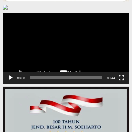
Pemutar
Video
00:00
00:44