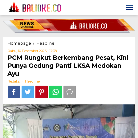
Skip
to
content
PCM
/
Homepage
Headline
Rungkut
Oleh
Rabu, 10 Desember 2025 | 17:38
Berkembang
Redaksi
PCM Rungkut Berkembang Pesat, Kini
Pesat,
Punya Gedung Panti LKSA Medokan
Kini
Punya
Ayu
Gedung
-
Panti
Redaksi
Headline
LKSA
Medokan
Ayu