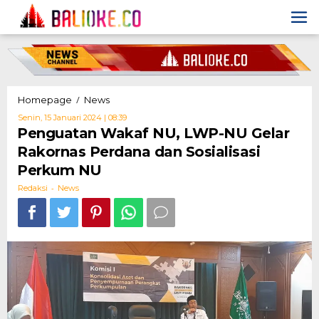
Skip
to
content
Penguatan
/
Homepage
News
Wakaf
Oleh
Senin, 15 Januari 2024 | 08:39
NU,
Redaksi
Penguatan Wakaf NU, LWP-NU Gelar
LWP-
Rakornas Perdana dan Sosialisasi
NU
Gelar
Perkum NU
Rakornas
-
Perdana
Redaksi
News
dan
Sosialisasi
Perkum
NU