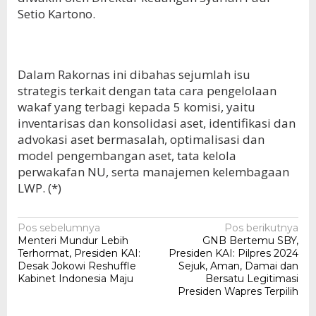
Setio Kartono.
Dalam Rakornas ini dibahas sejumlah isu
strategis terkait dengan tata cara pengelolaan
wakaf yang terbagi kepada 5 komisi, yaitu
inventarisas dan konsolidasi aset, identifikasi dan
advokasi aset bermasalah, optimalisasi dan
model pengembangan aset, tata kelola
perwakafan NU, serta manajemen kelembagaan
LWP. (*)
Navigasi
Pos sebelumnya
Pos berikutnya
Menteri Mundur Lebih
GNB Bertemu SBY,
pos
Terhormat, Presiden KAI:
Presiden KAI: Pilpres 2024
Desak Jokowi Reshuffle
Sejuk, Aman, Damai dan
Kabinet Indonesia Maju
Bersatu Legitimasi
Presiden Wapres Terpilih