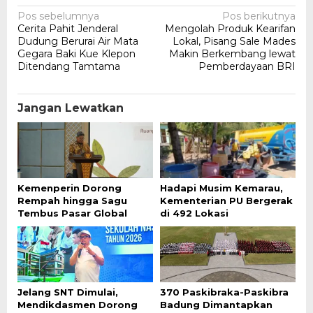
Navigasi
Pos sebelumnya
Pos berikutnya
Cerita Pahit Jenderal
Mengolah Produk Kearifan
pos
Dudung Berurai Air Mata
Lokal, Pisang Sale Mades
Gegara Baki Kue Klepon
Makin Berkembang lewat
Ditendang Tamtama
Pemberdayaan BRI
Jangan Lewatkan
Kemenperin Dorong
Hadapi Musim Kemarau,
Rempah hingga Sagu
Kementerian PU Bergerak
Tembus Pasar Global
di 492 Lokasi
Jelang SNT Dimulai,
370 Paskibraka-Paskibra
Mendikdasmen Dorong
Badung Dimantapkan