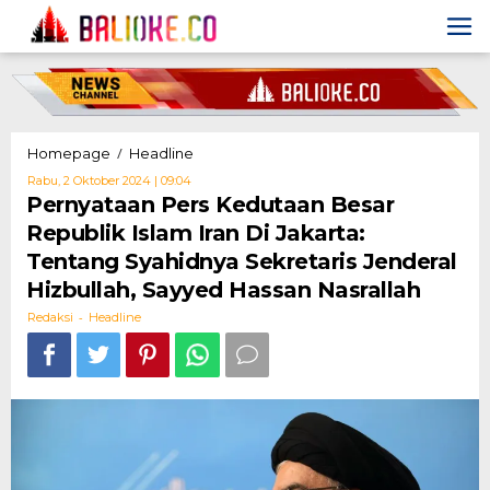
Skip
to
content
Pernyataan
/
Homepage
Headline
Pers
Oleh
Rabu, 2 Oktober 2024 | 09:04
Kedutaan
Redaksi
Pernyataan Pers Kedutaan Besar
Besar
Republik Islam Iran Di Jakarta:
Republik
Islam
Tentang Syahidnya Sekretaris Jenderal
Iran
Hizbullah, Sayyed Hassan Nasrallah
Di
Jakarta:
-
Redaksi
Headline
Tentang
Syahidnya
Sekretaris
Jenderal
Hizbullah,
Sayyed
Hassan
Nasrallah