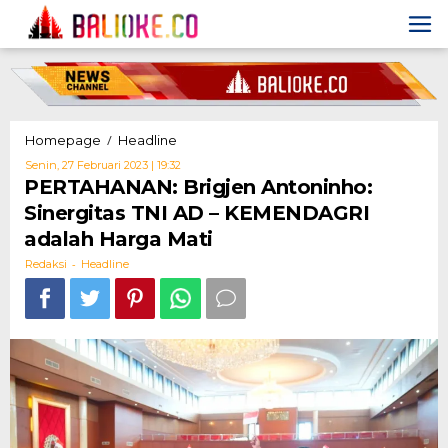
Skip
to
content
PERTAHANAN:
/
Homepage
Headline
Brigjen
Oleh
Senin, 27 Februari 2023 | 19:32
Antoninho:
Redaksi
PERTAHANAN: Brigjen Antoninho:
Sinergitas
Sinergitas TNI AD – KEMENDAGRI
TNI
AD
adalah Harga Mati
-
-
KEMENDAGRI
Redaksi
Headline
adalah
Harga
Mati