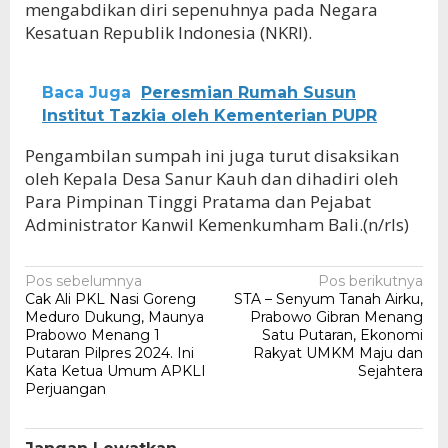
mengabdikan diri sepenuhnya pada Negara
Kesatuan Republik Indonesia (NKRI).
Baca Juga
Peresmian Rumah Susun
Institut Tazkia oleh Kementerian PUPR
Pengambilan sumpah ini juga turut disaksikan
oleh Kepala Desa Sanur Kauh dan dihadiri oleh
Para Pimpinan Tinggi Pratama dan Pejabat
Administrator Kanwil Kemenkumham Bali.(n/rls)
Navigasi
Pos sebelumnya
Pos berikutnya
Cak Ali PKL Nasi Goreng
STA – Senyum Tanah Airku,
pos
Meduro Dukung, Maunya
Prabowo Gibran Menang
Prabowo Menang 1
Satu Putaran, Ekonomi
Putaran Pilpres 2024. Ini
Rakyat UMKM Maju dan
Kata Ketua Umum APKLI
Sejahtera
Perjuangan