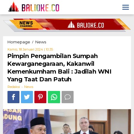
Skip
to
content
Pimpin
/
Homepage
News
Pengambilan
Oleh
Kamis, 18 Januari 2024 | 10:35
Sumpah
Redaksi
Pimpin Pengambilan Sumpah
Kewarganegaraan,
Kewarganegaraan, Kakanwil
Kakanwil
Kemenkumham
Kemenkumham Bali : Jadilah WNI
Bali
Yang Taat Dan Patuh
:
Jadilah
-
Redaksi
News
WNI
Yang
Taat
Dan
Patuh