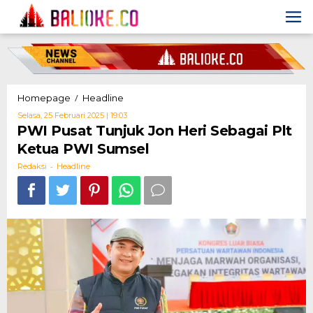
Skip
to
content
PWI
/
Homepage
Headline
Pusat
Oleh
Selasa, 25 Februari 2025 | 19:03
Tunjuk
Redaksi
PWI Pusat Tunjuk Jon Heri Sebagai Plt
Jon
Ketua PWI Sumsel
Heri
Sebagai
-
Redaksi
Headline
Plt
Ketua
PWI
Sumsel