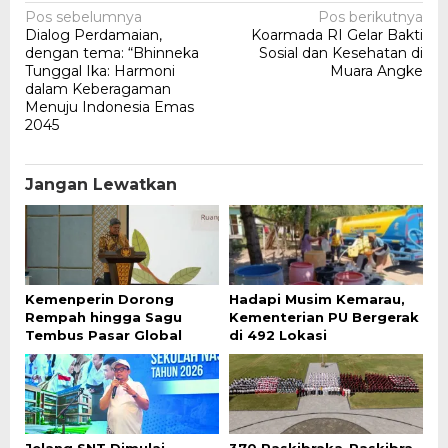
Navigasi
Pos sebelumnya
Pos berikutnya
Dialog Perdamaian,
Koarmada RI Gelar Bakti
pos
dengan tema: “Bhinneka
Sosial dan Kesehatan di
Tunggal Ika: Harmoni
Muara Angke
dalam Keberagaman
Menuju Indonesia Emas
2045
Jangan Lewatkan
Kemenperin Dorong
Hadapi Musim Kemarau,
Rempah hingga Sagu
Kementerian PU Bergerak
Tembus Pasar Global
di 492 Lokasi