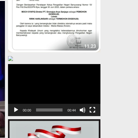
Pemutar
Video
00:00
00:44