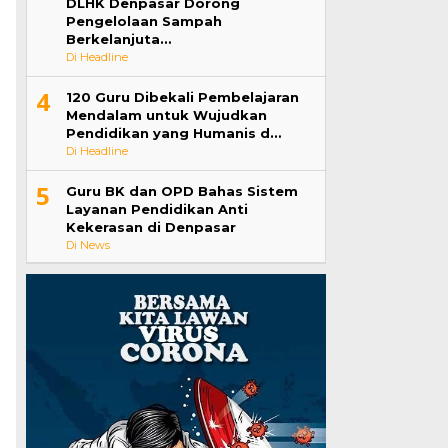
DLHK Denpasar Dorong
Pengelolaan Sampah
Berkelanjuta…
Di Headline
4
120 Guru Dibekali Pembelajaran
Mendalam untuk Wujudkan
Pendidikan yang Humanis d…
Di Headline
5
Guru BK dan OPD Bahas Sistem
Layanan Pendidikan Anti
Kekerasan di Denpasar
Di News