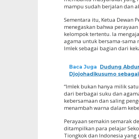
mampu sudah berjalan dan aka
Sementara itu, Ketua Dewan P
menegaskan bahwa perayaan Im
kelompok tertentu. Ia mengaj
agama untuk bersama-sama m
Imlek sebagai bagian dari ke
Baca Juga
Dudung Abdur
Djojohadikusumo sebagai
“Imlek bukan hanya milik sat
dari berbagai suku dan agama
kebersamaan dan saling peng
menambah warna dalam keber
Perayaan semakin semarak de
ditampilkan para pelajar Sek
Tiongkok dan Indonesia yan