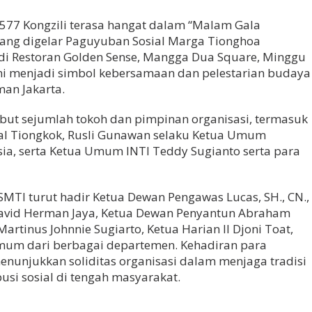
577 Kongzili terasa hangat dalam “Malam Gala
ang digelar Paguyuban Sosial Marga Tionghoa
a di Restoran Golden Sense, Mangga Dua Square, Minggu
ni menjadi simbol kebersamaan dan pelestarian budaya
an Jakarta.
ebut sejumlah tokoh dan pimpinan organisasi, termasuk
eral Tiongkok, Rusli Gunawan selaku Ketua Umum
a, serta Ketua Umum INTI Teddy Sugianto serta para
SMTI turut hadir Ketua Dewan Pengawas Lucas, SH., CN.,
avid Herman Jaya, Ketua Dewan Penyantun Abraham
artinus Johnnie Sugiarto, Ketua Harian II Djoni Toat,
Umum dari berbagai departemen. Kehadiran para
nunjukkan soliditas organisasi dalam menjaga tradisi
usi sosial di tengah masyarakat.