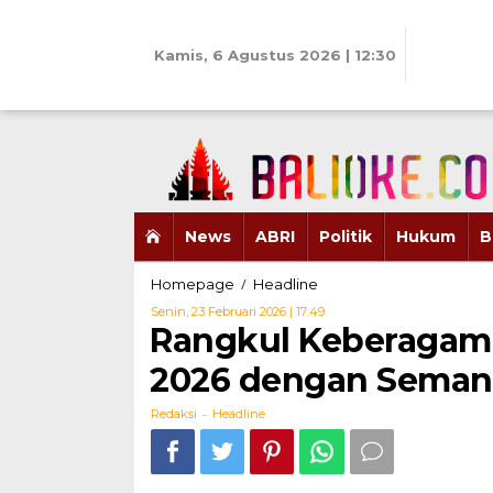
Skip
to
content
Kamis, 6 Agustus 2026 | 12:30
News
ABRI
Politik
Hukum
B
Rangkul
/
Homepage
Headline
Keberagaman,
Oleh
Senin, 23 Februari 2026 | 17:49
PSMTI
Redaksi
Rangkul Keberagama
DKI
Rayakan
2026 dengan Seman
Imlek
2026
-
Redaksi
Headline
dengan
Semangat
Persatuan