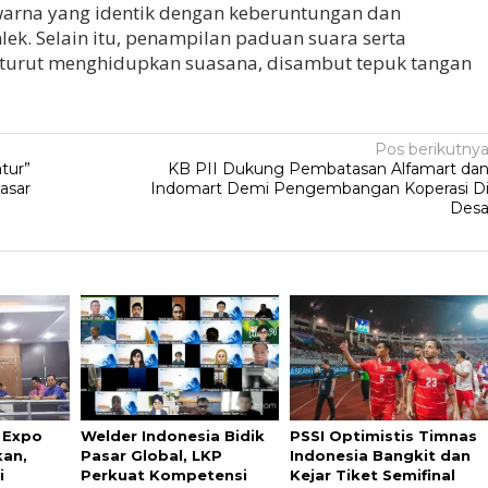
arna yang identik dengan keberuntungan dan
ek. Selain itu, penampilan paduan suara serta
 turut menghidupkan suasana, disambut tepuk tangan
Pos berikutny
tur”
KB PII Dukung Pembatasan Alfamart da
asar
Indomart Demi Pengembangan Koperasi D
Des
l Expo
Welder Indonesia Bidik
PSSI Optimistis Timnas
kan,
Pasar Global, LKP
Indonesia Bangkit dan
i
Perkuat Kompetensi
Kejar Tiket Semifinal