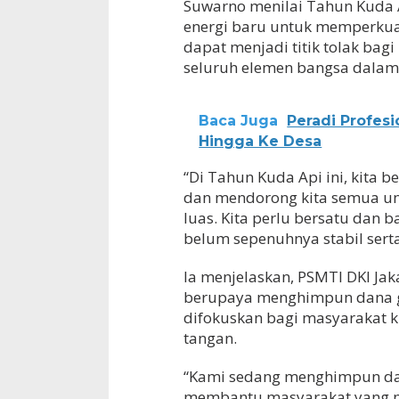
Suwarno menilai Tahun Kuda
energi baru untuk memperkuat
dapat menjadi titik tolak ba
seluruh elemen bangsa dalam
Baca Juga
Peradi Profe
Hingga Ke Desa
“Di Tahun Kuda Api ini, kit
dan mendorong kita semua un
luas. Kita perlu bersatu da
belum sepenuhnya stabil serta
Ia menjelaskan, PSMTI DKI Ja
berupaya menghimpun dana gu
difokuskan bagi masyarakat
tangan.
“Kami sedang menghimpun dan
membantu masyarakat yang m