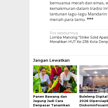
bernuansa merah dan emas, w
kemakmuran dalam tradisi Iml
lantunan lagu-lagu Mandarin
meriah para tamu.
***
Navigasi
Pos sebelumnya
Lomba Mancing “Strike Solid Apara
pos
Meriahkan HUT Ke-238 Kota Denp
Jangan Lewatkan
Panen Bawang dan
Buleleng Digita
Jagung Jadi Cara
2026 Dipersiap
Denpasar Tanamkan
Diskominfosant