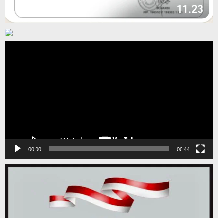
Pemutar
Video
00:00
00:44