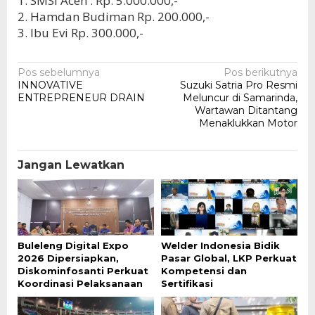
1. SMSI Aceh : Rp. 5.000.000,-
2. Hamdan Budiman Rp. 200.000,-
3. Ibu Evi Rp. 300.000,-
Navigasi
Pos sebelumnya
Pos berikutnya
INNOVATIVE
Suzuki Satria Pro Resmi
pos
ENTREPRENEUR DRAIN
Meluncur di Samarinda,
Wartawan Ditantang
Menaklukkan Motor
Jangan Lewatkan
Buleleng Digital Expo
Welder Indonesia Bidik
2026 Dipersiapkan,
Pasar Global, LKP Perkuat
Diskominfosanti Perkuat
Kompetensi dan
Koordinasi Pelaksanaan
Sertifikasi