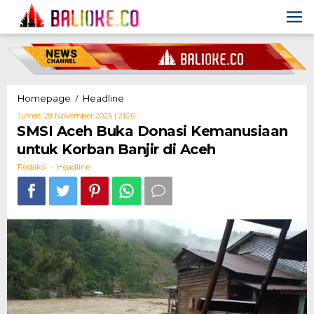
Skip
to
content
SMSI
/
Homepage
Headline
Aceh
Oleh
Jumat, 28 November 2025 | 21:20
Buka
Redaksi
SMSI Aceh Buka Donasi Kemanusiaan
Donasi
untuk Korban Banjir di Aceh
Kemanusiaan
untuk
-
Redaksi
Headline
Korban
Banjir
di
Aceh