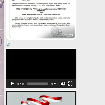
Pemutar
Video
00:00
00:44