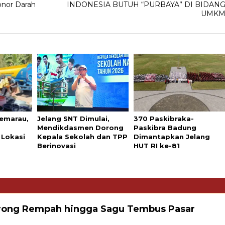
onor Darah
INDONESIA BUTUH “PURBAYA” DI BIDAN
UMK
emarau,
Jelang SNT Dimulai,
370 Paskibraka-
U
Mendikdasmen Dorong
Paskibra Badung
 Lokasi
Kepala Sekolah dan TPP
Dimantapkan Jelang
Berinovasi
HUT RI ke-81
ong Rempah hingga Sagu Tembus Pasar