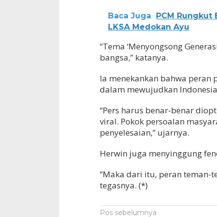
Baca Juga
PCM Rungkut B
LKSA Medokan Ayu
“Tema ‘Menyongsong Generasi 
bangsa,” katanya.
Ia menekankan bahwa peran pe
dalam mewujudkan Indonesia
“Pers harus benar-benar diopt
viral. Pokok persoalan masya
penyelesaian,” ujarnya.
Herwin juga menyinggung fenome
“Maka dari itu, peran teman-t
tegasnya. (*)
Navigasi
Pos sebelumnya