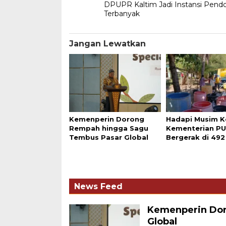
DPUPR Kaltim Jadi Instansi Pend
pos
Terbanyak
Jangan Lewatkan
Kemenperin Dorong
Hadapi Musim K
Rempah hingga Sagu
Kementerian P
Tembus Pasar Global
Bergerak di 492
News Feed
Kemenperin Dor
Global