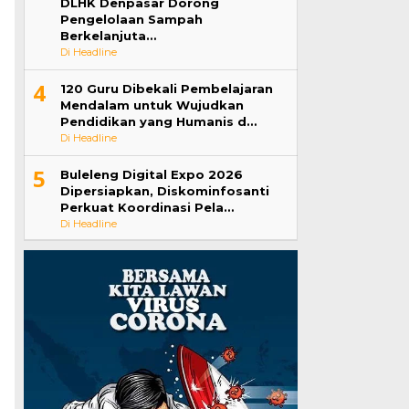
DLHK Denpasar Dorong
Pengelolaan Sampah
Berkelanjuta…
Di Headline
4
120 Guru Dibekali Pembelajaran
Mendalam untuk Wujudkan
Pendidikan yang Humanis d…
Di Headline
5
Buleleng Digital Expo 2026
Dipersiapkan, Diskominfosanti
Perkuat Koordinasi Pela…
Di Headline