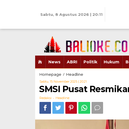
Skip
to
content
Sabtu, 8 Agustus 2026 | 20:11
News
ABRI
Politik
Hukum
B
SMSI
/
Homepage
Headline
Pusat
Oleh
Sabtu, 15 November 2025 | 20:21
Resmikan
Redaksi
SMSI Pusat Resmikan
Press
Club
-
Redaksi
Headline
Indonesia