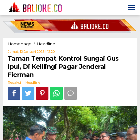
Skip
to
content
Taman
/
Homepage
Headline
Tempat
Oleh
Jumat, 10 Januari 2025 | 12:20
Kontrol
Redaksi
Taman Tempat Kontrol Sungai Gus
Sungai
Ipul, Di Kelilingi Pagar Jenderal
Gus
Ipul,
Fierman
Di
-
Kelilingi
Redaksi
Headline
Pagar
Jenderal
Fierman