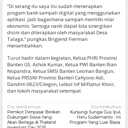
“Di serang itu saya itu sudah menerapkan
progam bank sampah digital yang menggunakan
aplikasi. Jadi bagaimana sampah memilki nilai
ekonomis. Semoga nanti dapat kita sinergikan
disini dan diterapkan oleh masyarakat Desa
Talaga,” pungkas Brigjend Fierman
menambahkan.
Turut hadir dalam kegiatan, Ketua PHRI Provinsi
Banten GS. Ashok Kumar, Ketua PWI Banten Rian
Nopandra, Ketua SMSI Banten Lesman Bangun,
Ketua PRSSNI Provinsi Banten Cahyono Adi,
Dandim 0623/Cilegon, Letkol Inf Miftahul Khoir,
dan tokoh masyarakat setempat.
Navigasi
Pos sebelumnya
Pos berikutnya
Pemkot Denpasar Berikan
Kunjungi Sungai Gus Ipul,
pos
Dukungan Siswa Yang
Heru Sudarmanto : Ini
Akan Berlaga di Thailand
Program Yang Luar Biasa.
Inventors Day 2025