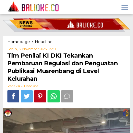
Skip
to
content
Tim
/
Homepage
Headline
Penilai
Oleh
Senin, 17 November 2025 | 22:11
KI
Redaksi
Tim Penilai KI DKI Tekankan
DKI
Pembaruan Regulasi dan Penguatan
Tekankan
Pembaruan
Publikasi Musrenbang di Level
Regulasi
Kelurahan
dan
Penguatan
-
Redaksi
Headline
Publikasi
Musrenbang
di
Level
Kelurahan