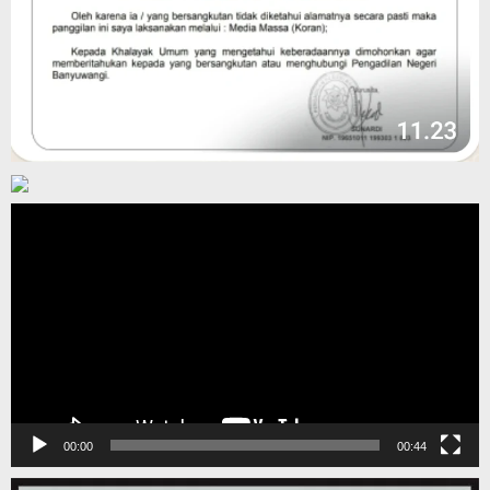
Pemutar
Video
00:00
00:44