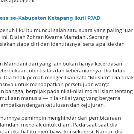
dak apologetik.
Desa se-Kabupaten Ketapang Ikuti PJAD
enuh liku itu muncul salah satu suara yang paling luar
s ini. Dialah Zohran Kwame Mamdani. Seorang
kan siapa diri dan identitasnya, serta apa ide dan
 Mamdani dari yang lain bukan hanya kecerdasan
keterbukaan, otentisitas dan keberaniannya. Dia tidak
 Dia tidak pernah mengecilkan kata “Muslim”. Dia tidak
tasnya untuk mendapatkan persetujuan warga
n bangga, berpijak pada nilai-nilai moral Islam tentang
kemuliaan manusia — nilai-nilai yang yang bergema
sampaikan dengan ketulusan dan kejujuran.
a umumnya pemimpin menghindar dari pembicaraan
Mamdani menolak untuk diam. Pada saat-saat dia
sadar jika hal itu membawa konsekuensi. Namun dia