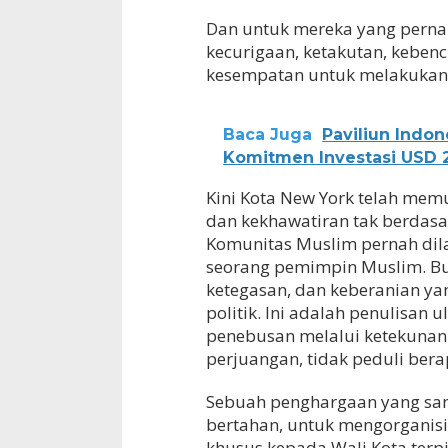
Dan untuk mereka yang pern
kecurigaan, ketakutan, kebe
kesempatan untuk melakukan
Baca Juga
Paviliun Indo
Komitmen Investasi USD 2
Kini Kota New York telah me
dan kekhawatiran tak berdasa
Komunitas Muslim pernah dila
seorang pemimpin Muslim. Buka
ketegasan, dan keberanian yan
politik. Ini adalah penulisan 
penebusan melalui ketekunan d
perjuangan, tidak peduli ber
Sebuah penghargaan yang san
bertahan, untuk mengorganis
khusus kepada Wali Kota terp