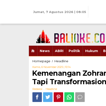
Skip
to
content
Jumat, 7 Agustus 2026 | 08:05
News
ABRI
Politik
Hukum
B
Kemenangan
/
Homepage
Headline
Zohran
Oleh
Kamis, 6 November 2025 | 10:14
Mamdani
Redaksi
Kemenangan Zohran
Bukan
Simbolis
Tapi Transformasion
Tapi
Transformasional
-
Redaksi
Headline