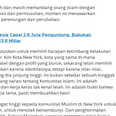
ah dan masih memandang orang Islam dengan
ncian dan permusuhan, momen ini menawarkan
 perenungan dan perubahan.
nesia Capai 2,8 Juta Pengunjung, Bukukan
3,8 Miliar
mutuskan untuk memilih harapan ketimbang ketakutan
r. Kini Kota New York, kota yang sama di mana
bel dengan profil yang buruk, sekarang telah memilih
n karena identitasnya, tetapi karena nilai-nilai,
g dia junjung tinggi. Ini bukan sekedar sebuah tonggak
ulang narasi tentang Komunitas Islam. Ini adalah
an kerja keras tak kenal lelah. Ini adalah bukti bahwa
apa lama, pasti membuahkan hasil.
gat tinggi kepada komunitas Muslim di New York untuk
ir, untuk menolak bersembunyi. Dan penghormatan
ilih, Zohran Mamdani, seorang pemimpin tidak hanya