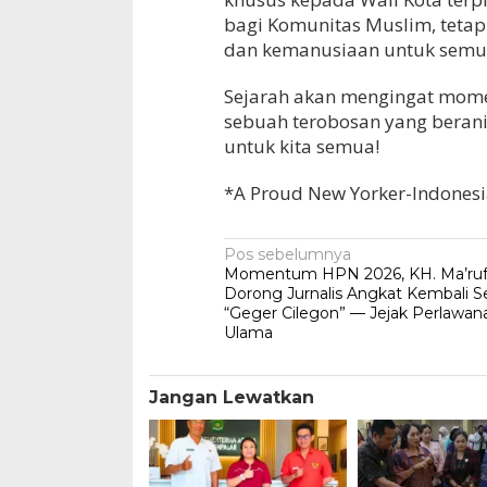
bagi Komunitas Muslim, tetap
dan kemanusiaan untuk semu
Sejarah akan mengingat momen
sebuah terobosan yang berani
untuk kita semua!
*A Proud New Yorker-Indones
Navigasi
Pos sebelumnya
Momentum HPN 2026, KH. Ma’ru
pos
Dorong Jurnalis Angkat Kembali S
“Geger Cilegon” — Jejak Perlawan
Ulama
Jangan Lewatkan