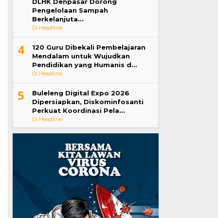
DLHK Denpasar Dorong
Pengelolaan Sampah
Berkelanjuta…
Di Headline
4
120 Guru Dibekali Pembelajaran
Mendalam untuk Wujudkan
Pendidikan yang Humanis d…
Di Headline
5
Buleleng Digital Expo 2026
Dipersiapkan, Diskominfosanti
Perkuat Koordinasi Pela…
Di Headline