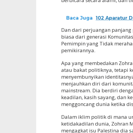
berbicara secara alami, dan ti
Baca Juga
102 Aparatur 
Dan dari perjuangan panjang p
biasa dari generasi Komunita
Pemimpin yang Tidak merahasia
pemikirannya.
Apa yang membedakan Zohran
atau bakat politiknya, tetapi 
menyembunyikan identitasnya.
menjauhkan diri dari komuni
mainstream. Dia berdiri denga
keadilan, kasih sayang, dan 
menggoncang dunia ketika di
Dalam iklim politik di man
ketidakadilan dunia, Zohran 
mengagkat isu Palestina dia 