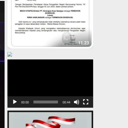
Pemutar
Video
00:00
00:44