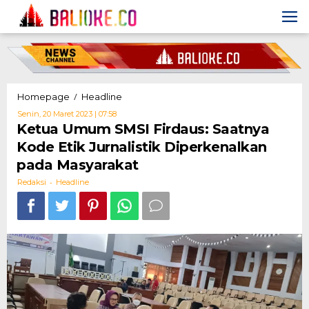
Skip
to
content
Ketua
/
Homepage
Headline
Umum
Oleh
Senin, 20 Maret 2023 | 07:58
SMSI
Redaksi
Ketua Umum SMSI Firdaus: Saatnya
Firdaus:
Kode Etik Jurnalistik Diperkenalkan
Saatnya
Kode
pada Masyarakat
Etik
-
Jurnalistik
Redaksi
Headline
Diperkenalkan
pada
Masyarakat