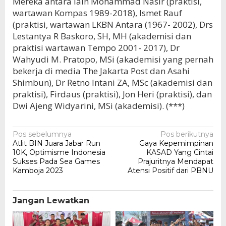
Mereka antara lain Mohammad Nasir (praktisi,
wartawan Kompas 1989-2018), Ismet Rauf
(praktisi, wartawan LKBN Antara (1967- 2002), Drs
Lestantya R Baskoro, SH, MH (akademisi dan
praktisi wartawan Tempo 2001- 2017), Dr
Wahyudi M. Pratopo, MSi (akademisi yang pernah
bekerja di media The Jakarta Post dan Asahi
Shimbun), Dr Retno Intani ZA, MSc (akademisi dan
praktisi), Firdaus (praktisi), Jon Heri (praktisi), dan
Dwi Ajeng Widyarini, MSi (akademisi). (***)
Navigasi
Pos sebelumnya
Pos berikutnya
Atlit BIN Juara Jabar Run
Gaya Kepemimpinan
pos
10K, Optimisme Indonesia
KASAD Yang Cintai
Sukses Pada Sea Games
Prajuritnya Mendapat
Kamboja 2023
Atensi Positif dari PBNU
Jangan Lewatkan