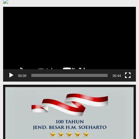
Pemutar
Video
00:00
00:44