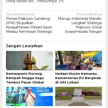
cinta tanah air,” imbuhnya. (*)
Navigasi
Pos sebelumnya
Pos berikutnya
Perisai Prabowo Gandeng
Menuju Indonesia Mandiri:
pos
SPKS Wujudkan
Langkah Strategis
Kesejahteraan Petani Sawit
Prabowo Untuk
Melalui Kemitraan Strategis
Swasembada Pangan
Jangan Lewatkan
Kemenperin Dorong
Hadapi Musim Kemarau,
Rempah hingga Sagu
Kementerian PU Bergerak
Tembus Pasar Global
di 492 Lokasi