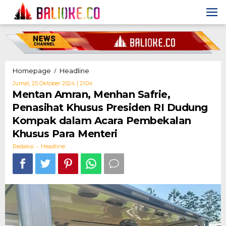
Skip
to
content
Mentan
/
Homepage
Headline
Amran,
Oleh
Jumat, 25 Oktober 2024 | 21:04
Menhan
Redaksi
Mentan Amran, Menhan Safrie,
Safrie,
Penasihat Khusus Presiden RI Dudung
Penasihat
Khusus
Kompak dalam Acara Pembekalan
Presiden
Khusus Para Menteri
RI
Dudung
-
Redaksi
Headline
Kompak
dalam
Acara
Pembekalan
Khusus
Para
Menteri