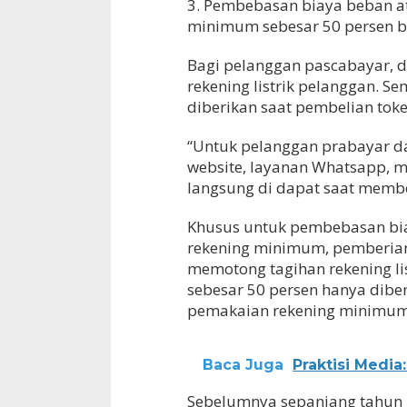
3. Pembebasan biaya beban a
minimum sebesar 50 persen bag
Bagi pelanggan pascabayar, 
rekening listrik pelanggan. Se
diberikan saat pembelian token
“Untuk pelanggan prabayar day
website, layanan Whatsapp, m
langsung di dapat saat membel
Khusus untuk pembebasan bi
rekening minimum, pemberian
memotong tagihan rekening lis
sebesar 50 persen hanya dib
pemakaian rekening minimum
Baca Juga
Praktisi Medi
Sebelumnya sepanjang tahun 2