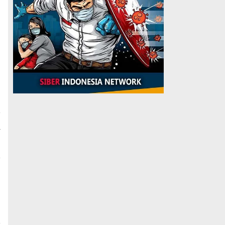
a
-
i