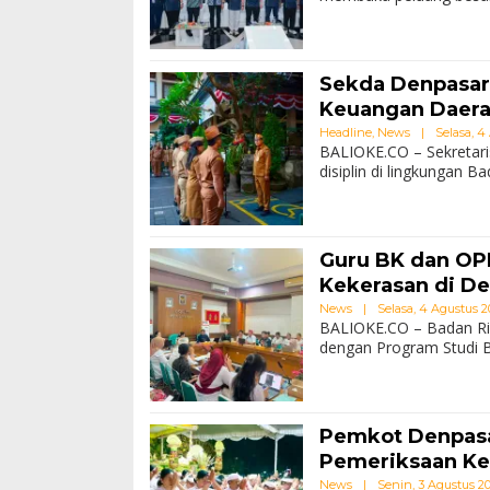
Sekda Denpasar
Keuangan Daer
Headline
,
News
|
Selasa, 4 
BALIOKE.CO – Sekretari
disiplin di lingkungan
Guru BK dan OP
Kekerasan di D
News
|
Selasa, 4 Agustus 20
BALIOKE.CO – Badan Ri
dengan Program Studi B
Pemkot Denpasa
Pemeriksaan Ke
News
|
Senin, 3 Agustus 202