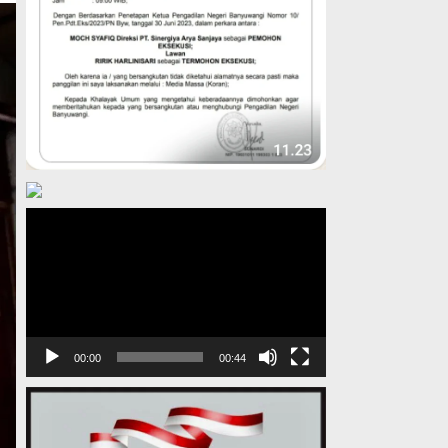
Pemutar
Video
00:00
00:44