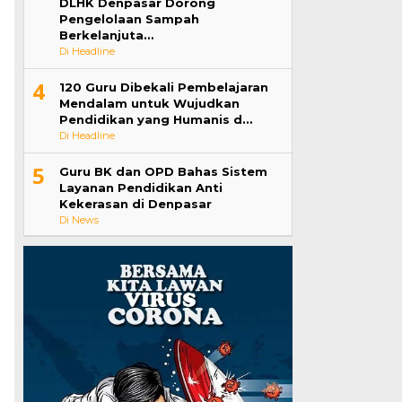
DLHK Denpasar Dorong
Pengelolaan Sampah
Berkelanjuta…
Di Headline
4
120 Guru Dibekali Pembelajaran
Mendalam untuk Wujudkan
Pendidikan yang Humanis d…
Di Headline
5
Guru BK dan OPD Bahas Sistem
Layanan Pendidikan Anti
Kekerasan di Denpasar
Di News