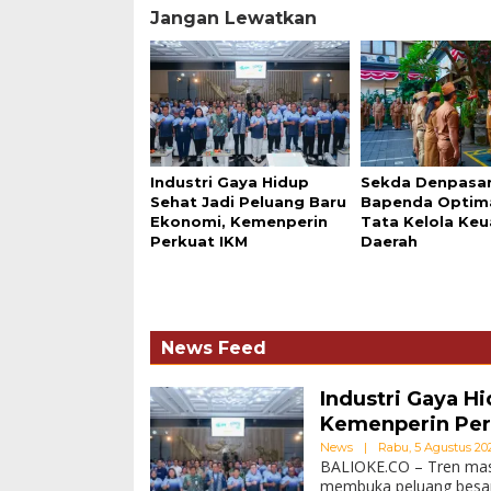
Jangan Lewatkan
Industri Gaya Hidup
Sekda Denpasa
Sehat Jadi Peluang Baru
Bapenda Optim
Ekonomi, Kemenperin
Tata Kelola Ke
Perkuat IKM
Daerah
News Feed
Industri Gaya H
Kemenperin Per
News
|
Rabu, 5 Agustus 2026
BALIOKE.CO – Tren masy
membuka peluang besar b