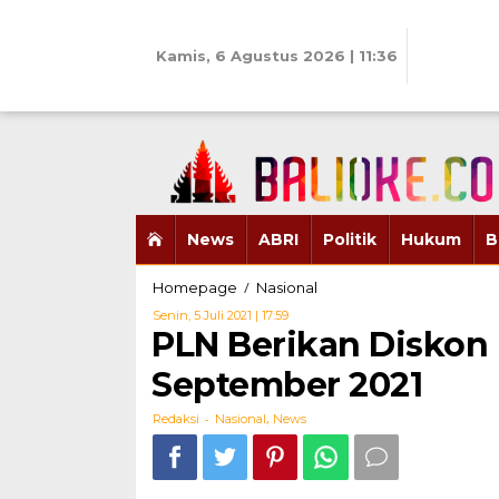
Skip
to
content
Kamis, 6 Agustus 2026 | 11:36
News
ABRI
Politik
Hukum
B
PLN
/
Homepage
Nasional
Berikan
Oleh
Senin, 5 Juli 2021 | 17:59
Diskon
Redaksi
PLN Berikan Diskon 
untuk
Bulan
September 2021
Juli
hingga
-
,
Redaksi
Nasional
News
September
2021