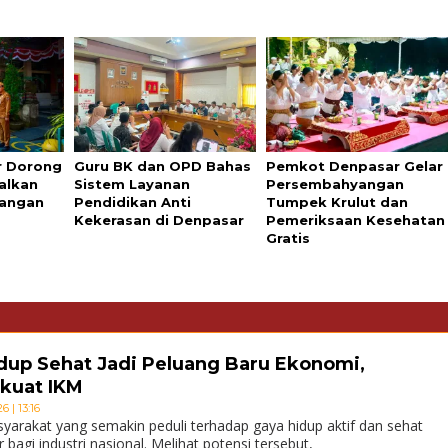
r Dorong
Guru BK dan OPD Bahas
Pemkot Denpasar Gelar
alkan
Sistem Layanan
Persembahyangan
uangan
Pendidikan Anti
Tumpek Krulut dan
Kekerasan di Denpasar
Pemeriksaan Kesehatan
Gratis
idup Sehat Jadi Peluang Baru Ekonomi,
kuat IKM
 | 13:16
arakat yang semakin peduli terhadap gaya hidup aktif dan sehat
agi industri nasional. Melihat potensi tersebut,