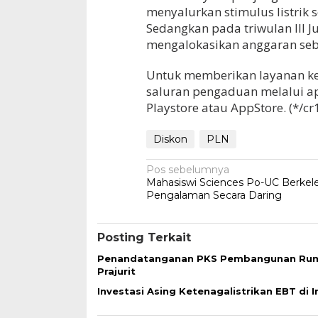
menyalurkan stimulus listrik 
Sedangkan pada triwulan III J
mengalokasikan anggaran sebesa
Untuk memberikan layanan ke
saluran pengaduan melalui ap
Playstore atau AppStore. (*/cr
Diskon
PLN
Navigasi
Pos sebelumnya
Mahasiswi Sciences Po-UC Berkel
pos
Pengalaman Secara Daring
Posting Terkait
Penandatanganan PKS Pembangunan Ru
Prajurit
Investasi Asing Ketenagalistrikan EBT di 