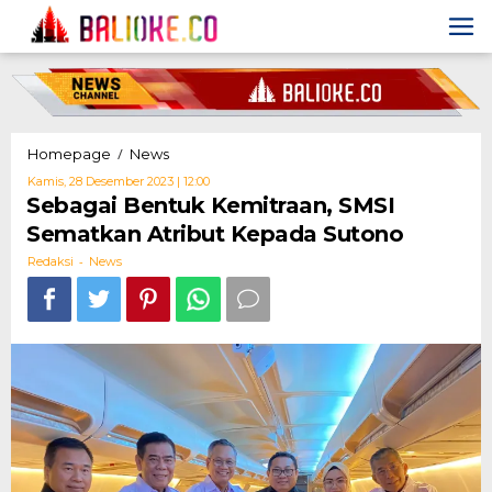
Skip
to
content
Sebagai
/
Homepage
News
Bentuk
Oleh
Kamis, 28 Desember 2023 | 12:00
Kemitraan,
Redaksi
Sebagai Bentuk Kemitraan, SMSI
SMSI
Sematkan Atribut Kepada Sutono
Sematkan
Atribut
-
Redaksi
News
Kepada
Sutono