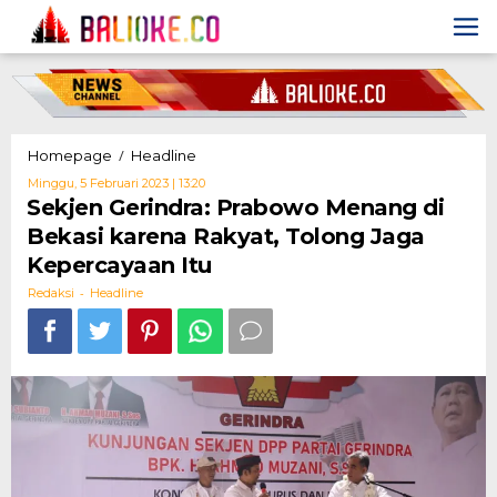
Skip
to
content
Sekjen
/
Homepage
Headline
Gerindra:
Oleh
Minggu, 5 Februari 2023 | 13:20
Prabowo
Redaksi
Sekjen Gerindra: Prabowo Menang di
Menang
Bekasi karena Rakyat, Tolong Jaga
di
Bekasi
Kepercayaan Itu
karena
-
Rakyat,
Redaksi
Headline
Tolong
Jaga
Kepercayaan
Itu