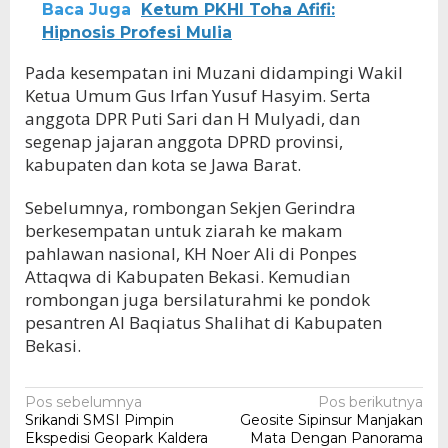
Baca Juga
Ketum PKHI Toha Afifi:
Hipnosis Profesi Mulia
Pada kesempatan ini Muzani didampingi Wakil
Ketua Umum Gus Irfan Yusuf Hasyim. Serta
anggota DPR Puti Sari dan H Mulyadi, dan
segenap jajaran anggota DPRD provinsi,
kabupaten dan kota se Jawa Barat.
Sebelumnya, rombongan Sekjen Gerindra
berkesempatan untuk ziarah ke makam
pahlawan nasional, KH Noer Ali di Ponpes
Attaqwa di Kabupaten Bekasi. Kemudian
rombongan juga bersilaturahmi ke pondok
pesantren Al Baqiatus Shalihat di Kabupaten
Bekasi.
Navigasi
Pos sebelumnya
Pos berikutnya
Srikandi SMSI Pimpin
Geosite Sipinsur Manjakan
pos
Ekspedisi Geopark Kaldera
Mata Dengan Panorama