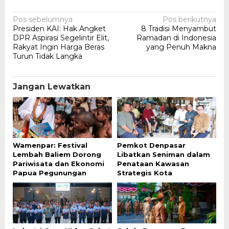
Navigasi
Pos sebelumnya
Pos berikutnya
Presiden KAI: Hak Angket
8 Tradisi Menyambut
pos
DPR Aspirasi Segelintir Elit,
Ramadan di Indonesia
Rakyat Ingin Harga Beras
yang Penuh Makna
Turun Tidak Langka
Jangan Lewatkan
Wamenpar: Festival
Pemkot Denpasar
Lembah Baliem Dorong
Libatkan Seniman dalam
Pariwisata dan Ekonomi
Penataan Kawasan
Papua Pegunungan
Strategis Kota