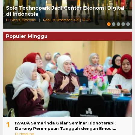
Solo Technopark Jadi Center Ekonomi Digital
di Indonesia
Di Bisnis, Ekonomi
|
Rabu, 8 Desember 2021 | 14:46
Populer Minggu
1
IWABA Samarinda Gelar Seminar Hipnoterapi,
Dorong Perempuan Tangguh dengan Emosi…
Di Headline