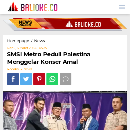
Skip
to
content
SMSI
/
Homepage
News
Metro
Oleh
Rabu, 6 Maret 2024 | 05:35
Peduli
Redaksi
SMSI Metro Peduli Palestina
Palestina
Menggelar Konser Amal
Menggelar
Konser
-
Redaksi
News
Amal