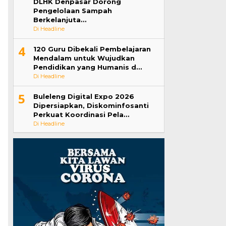
DLHK Denpasar Dorong
Pengelolaan Sampah
Berkelanjuta…
Di Headline
4
120 Guru Dibekali Pembelajaran
Mendalam untuk Wujudkan
Pendidikan yang Humanis d…
Di Headline
5
Buleleng Digital Expo 2026
Dipersiapkan, Diskominfosanti
Perkuat Koordinasi Pela…
Di Headline