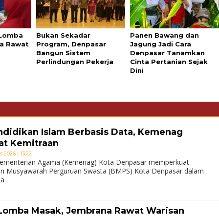
 Lomba
Bukan Sekadar
Panen Bawang dan
na Rawat
Program, Denpasar
Jagung Jadi Cara
Bangun Sistem
Denpasar Tanamkan
Perlindungan Pekerja
Cinta Pertanian Sejak
Dini
idikan Islam Berbasis Data, Kemenag
at Kemitraan
 2026 | 13:22
Kementerian Agama (Kemenag) Kota Denpasar memperkuat
an Musyawarah Perguruan Swasta (BMPS) Kota Denpasar dalam
ta
Lomba Masak, Jembrana Rawat Warisan