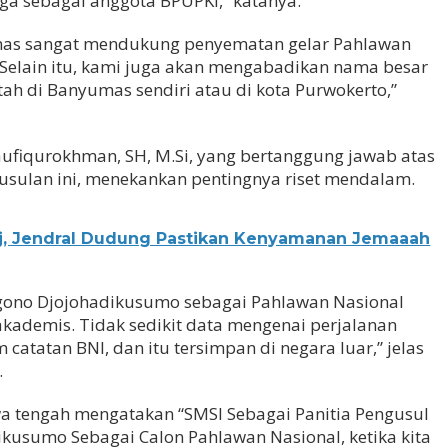
uga sebagai anggota BPUPKI,” katanya.
as sangat mendukung penyematan gelar Pahlawan
Selain itu, kami juga akan mengabadikan nama besar
tah di Banyumas sendiri atau di kota Purwokerto,”
 Taufiqurokhman, SH, M.Si, yang bertanggung jawab atas
sulan ini, menekankan pentingnya riset mendalam.
jj, Jendral Dudung Pastikan Kenyamanan Jemaaah
ono Djojohadikusumo sebagai Pahlawan Nasional
akademis. Tidak sedikit data mengenai perjalanan
atatan BNI, dan itu tersimpan di negara luar,” jelas
.
wa tengah mengatakan “SMSI Sebagai Panitia Pengusul
usumo Sebagai Calon Pahlawan Nasional, ketika kita