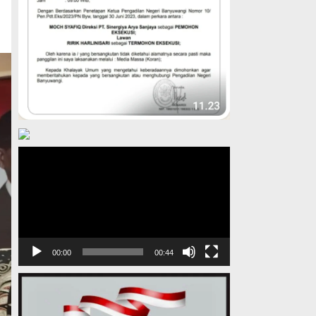
Pemutar
Video
00:00
00:44