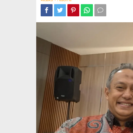
Redaksi
Headline
Gandeng
Seruling
Mas,
Adakan
Seminar
Kabupaten.