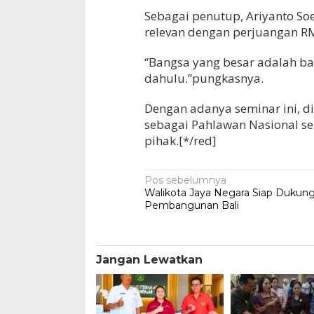
Sebagai penutup, Ariyanto S
relevan dengan perjuangan R
“Bangsa yang besar adalah ba
dahulu.”pungkasnya.
Dengan adanya seminar ini, 
sebagai Pahlawan Nasional s
pihak.[*/red]
Navigasi
Pos sebelumnya
Walikota Jaya Negara Siap Dukung
pos
Pembangunan Bali
Jangan Lewatkan