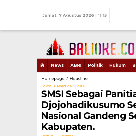
Skip
to
content
Jumat, 7 Agustus 2026 | 11:15
News
ABRI
Politik
Hukum
B
SMSI
/
Homepage
Headline
Sebagai
Oleh
Selasa, 18 Maret 2025 | 20:00
Panitia
Redaksi
SMSI Sebagai Panit
Pengusul
RM.
Djojohadikusumo Se
Margono
Djojohadikusumo
Nasional Gandeng S
Sebagai
Calon
Kabupaten.
Pahlawan
Nasional
-