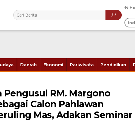
H
In
udaya
Daerah
Ekonomi
Pariwisata
Pendidikan
ia Pengusul RM. Margono
bagai Calon Pahlawan
eruling Mas, Adakan Seminar