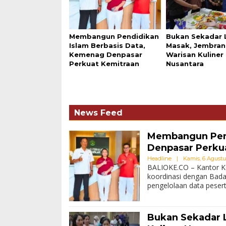
Membangun Pendidikan
Bukan Sekadar
Islam Berbasis Data,
Masak, Jembra
Kemenag Denpasar
Warisan Kuliner
Perkuat Kemitraan
Nusantara
News Feed
Membangun Pend
Denpasar Perku
Headline
|
Kamis, 6 Agustus
BALIOKE.CO – Kantor 
koordinasi dengan Bad
pengelolaan data peser
Bukan Sekadar 