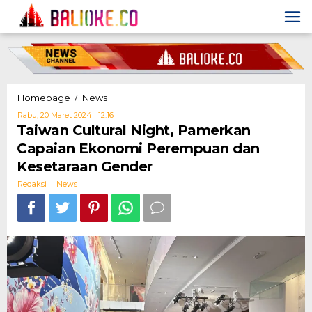
Skip
to
content
Taiwan
/
Homepage
News
Cultural
Oleh
Rabu, 20 Maret 2024 | 12:16
Night,
Redaksi
Taiwan Cultural Night, Pamerkan
Pamerkan
Capaian Ekonomi Perempuan dan
Capaian
Ekonomi
Kesetaraan Gender
Perempuan
-
dan
Redaksi
News
Kesetaraan
Gender