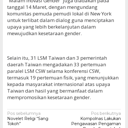
“Malam Inovasi Gender” juga diadakan pada
tanggal 14 Maret, dengan mengundang
komunitas pemuda pemudi lokal di New York
untuk terlibat dalam dialog guna menciptakan
upaya yang lebih berkelanjutan dalam
mewujudkan kesetaraan gender.
Selain itu, 31 LSM Taiwan dan 3 pemerintah
daerah Taiwan mengadakan 33 pertemuan
paralel LSM CSW selama konferensi CSW,
termasuk 19 pertemuan fisik, yang menunjukkan
kepada masyarakat internasional atas upaya
Taiwan dan hasil yang bermanfaat dalam
mempromosikan kesetaraan gender.
Navigasi
Pos sebelumnya
Pos berikutnya
Novelet Religi “Sang
Kompolnas Lakukan
pos
Tokoh”
Pengawasan Pengaman