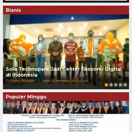
Bisnis
Solo Technopark Jadi Center Ekonomi Digital
di Indonesia
Di Bisnis, Ekonomi
|
Rabu, 8 Desember 2021 | 14:46
Populer Minggu