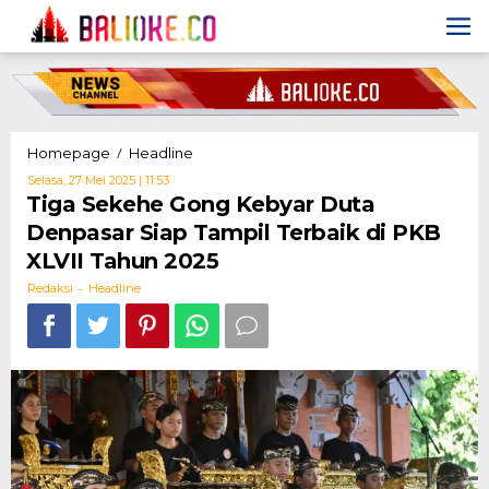
Skip
to
content
Tiga
/
Homepage
Headline
Sekehe
Oleh
Selasa, 27 Mei 2025 | 11:53
Gong
Redaksi
Tiga Sekehe Gong Kebyar Duta
Kebyar
Denpasar Siap Tampil Terbaik di PKB
Duta
Denpasar
XLVII Tahun 2025
Siap
-
Tampil
Redaksi
Headline
Terbaik
di
PKB
XLVII
Tahun
2025