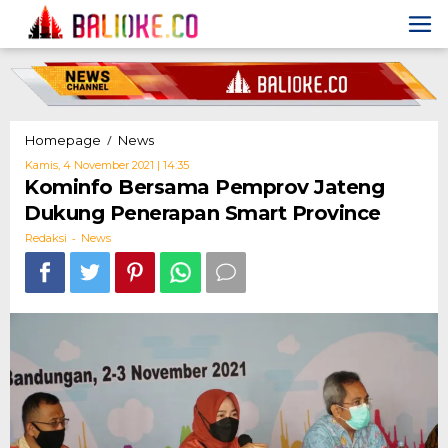
Skip
to
content
Kominfo
/
Homepage
News
Bersama
Oleh
Kamis, 4 November 2021 | 14:35
Pemprov
Redaksi
Kominfo Bersama Pemprov Jateng
Jateng
Dukung Penerapan Smart Province
Dukung
Penerapan
-
Redaksi
News
Smart
Province