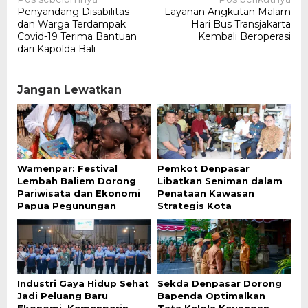
Navigasi
Penyandang Disabilitas
Layanan Angkutan Malam
pos
dan Warga Terdampak
Hari Bus Transjakarta
Covid-19 Terima Bantuan
Kembali Beroperasi
dari Kapolda Bali
Jangan Lewatkan
Wamenpar: Festival
Pemkot Denpasar
Lembah Baliem Dorong
Libatkan Seniman dalam
Pariwisata dan Ekonomi
Penataan Kawasan
Papua Pegunungan
Strategis Kota
Industri Gaya Hidup Sehat
Sekda Denpasar Dorong
Jadi Peluang Baru
Bapenda Optimalkan
Ekonomi, Kemenperin
Tata Kelola Keuangan