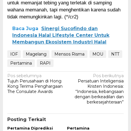
untuk memanjat tebing yang terletak di samping
wahana memanah, tapi menghentikan karena sudah
tidak memungkinkan lagi. (*/cr2)
Baca Juga
Sinergi Sucofindo dan
Indonesia Halal Lifestyle Center Untuk
Membangun Ekosistem Industri Halal
IOF
Magelang
Mensos Risma
MOU
NTT
Pertamina
RAPI
Navigasi
Pos sebelumnya
Pos berikutnya
Tujuh Perusahaan di Hong
Persatuan Inteligensia
pos
Kong Terima Penghargaan
Kristen Indonesia:
The Consulate Awards
“Indonesia, kebangsaan
dengan berkeadilan dan
berkesejahteraan”
Posting Terkait
Pertamina Diprediksi
Pertamina