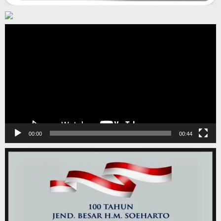
Pemutar
Video
00:00
00:44