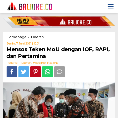
Skip
to
content
Mensos
/
Homepage
Daerah
Teken
Oleh
Senin, 7 Juni 2021 | 10:01
MoU
Redaksi
Mensos Teken MoU dengan IOF, RAPI,
dengan
dan Pertamina
IOF,
RAPI,
-
,
,
Redaksi
Daerah
Headline
Nasional
dan
Pertamina