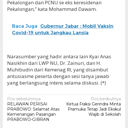
Pekalongan dan PCNU se eks keresidenan
Pekalongan,” kata Mohammad Dawam.
Baca Juga
Gubernur Jabar : Mobil Vaksin
Covid-19 untuk Jangkau Lansia
Narasumber yang hadir antara lain Kyai Anas
Nasikhin dari LWP NU, Dr. Zainuri, dan H.
Muhibudin dari Kemenag RI, yang disambut
antusiasme peserta dengan sesi tanya jawab
yang berlangsung intens selama diskusi. (*)
Navigasi
Pos sebelumnya
Pos berikutnya
RELAWAN PERISAI
Ketua Fraksi Gerindra Minta
pos
PRABOWO: Selamat Atas
Pramuka Tetap Jadi Ekskul
Kemenangan Pasangan
Wajib di Sekolah
PRABOWO-GIBRAN