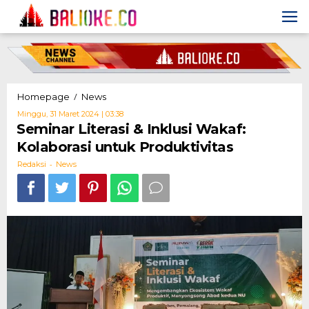
Skip
to
content
Seminar
/
Homepage
News
Literasi
Oleh
Minggu, 31 Maret 2024 | 03:38
&
Redaksi
Seminar Literasi & Inklusi Wakaf:
Inklusi
Kolaborasi untuk Produktivitas
Wakaf:
Kolaborasi
-
Redaksi
News
untuk
Produktivitas